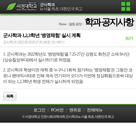
군사학과
in 서울 최초, 대한민국 최고
학과 공지사항
Home
>
알림 광장
>
군사학과 1,2,3학년 '병영체험' 실시 계획
쓰기
군사학과 | 2022.06.26 05:17:45 |
본문 건너뛰기
1. 군사학과는 2022학년도 '병영체험'을 7.25-27간 강원도 화천군 소재 8사단
(상승칠성부대)에서 실시하기로 하였음.
2. 군사학과 학생이면 재학 중 누구나 1회씩 참가하는 '병영체험'은 그동안 코
로나 펜데믹사태로 인해 계속 연기되어 오다가 이번에 정상화됨으로써 대상
이 되는 1,2,3학년 학생 전체가 실시하게 되었음.
목록
로그인
/
PC버전
/
맨위로
/
전체메뉴
© 서경대학교 인문사회과학대학 군사학과 in 서울 최초, 대한민국 최고