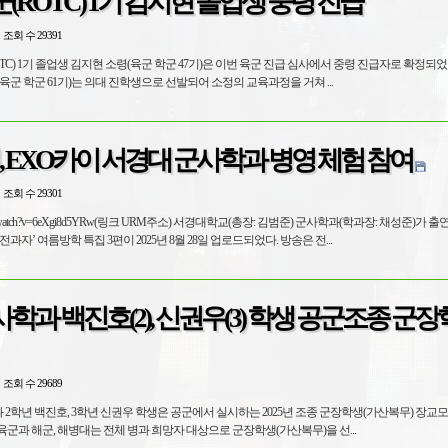
(ROTC) 1기 김지현 졸업생 중령 진급
조회 수 29391
TC) 1기 졸업생 김지현 소령(육군 학군 47기)은 이번 육군 진급 심사에서 중령 진급자로 확정되었음. * 19
군 학군 61기)는 의대 진학생으로 선발되어 소정의 교육과정을 거쳐 ...
, EXO카이 서경대 군사학과 병영 체험 참여
조회 수 29301
gi8d5YRw(링크 URM주소) 서경대학교(총장: 김범준) 군사학과(학과장: 채성준)가 출연한 인기 유
튜브 방송프로그램인 ‘전과자’ 여름방학 특집 3편이 2025년 8월 28일 업로드되었다. 방송은 전...
학과 백진호(2), 신권우(3) 학생 공군조종 군
조회 수 29689
과 2학년 백진호, 3학년 신권우 학생은 공군에서 실시하는 2025년 조종 군장학생(가산복무) 장교
 최종 합격하였음. * 육군과 해군, 해병대는 전체 병과 희망자 대상으로 군장학생(가산복무)을 선...