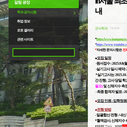
in서울 최초
알림 광장
내
학과 공지사항
취업 정보
군사학과
*.37.13.39
포토 갤러리
*
https://www.joongang.co.k
관련 사이트
*
https://www.youtube
*
자세한 문의사항은
전화 
●
모집 일정
-원서접수 : 2025.9
.8
(월
-실기고사 일시
예약:
*실기
고사는 2025.1
간 진행;
고사 당일 
필요)
및 신체지수 측정
-
최종 합격자 발표 : 2025.
●
모집 인원 : 입학정원 40
●
전형 방법
- 일괄합산
전형 : 내신 
*혈액검사, 신체지수 
*
체력고사 방법
(