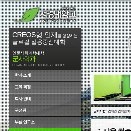
CREOS형 인재
를 양성하는
글로컬 실용중심대학
인문사회과학대학
군사학과
DEPARTMENT OF MILITARY STUDIES
학과 소개
교육 과정
학사 안내
구성원
공지사항
:
김혜경, 김택민 학
부설 연구소