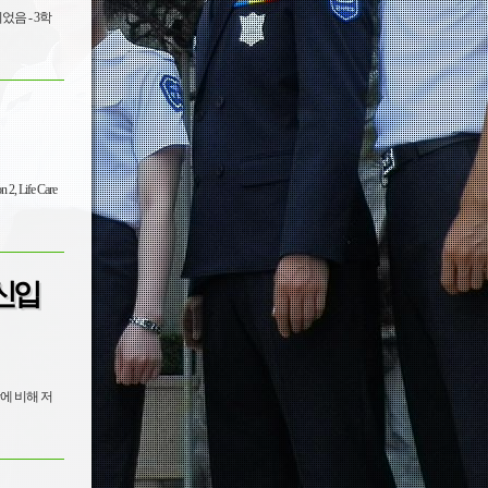
- 3학
신입