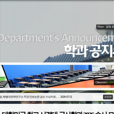
Home
>
알림 
Classroom
in Seo
생, 해병대전략연구소 주관 안보논문 공모 수상자로...
/
2026-07-21
프린트