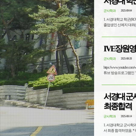
서경대 학군
군사학과
2025-09-04
1. 서경대학교 학군(RO
졸업생인 신예지 대위(육
IVE장원영
군사학과
2025-08-28
https://www.youtube.com/watch?v=6eX
서경대 군사
최종합격
군사학과
2025-08-14
1. 서경대학교 군사학
서