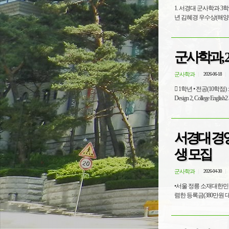
1. 서경대 군사학과 3
군사학과, 
군사학과
2026-06-18
 1학년 • 전공(10학점) : 장교진로설계 3, 국가안보론 3, 한국전쟁사 3 체력단련및내무지도2 1 • 교필(07학점) : Communication 2, Life Care
서경대 경
생 모집
군사학과
2026-04-30
•서울 정릉 소재대한민국 