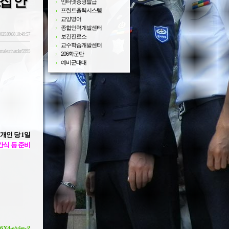
모집 안
인터넷증명발급
프린트출력시스템
교양영어
종합인력개발센터
025.09.08 10:49:57
보건진료소
교수학습개발센터
sm.skuniv.ac.kr/5995
206학군단
예비군대대
 개인 당 1일
 간식 등 준비
v6X4-e/view?