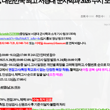
, 대한민국 최고 서경대 군사학과 2026 수시 
조회 수
추천 수
30360
0
2
https://
r/article/25259388
(중앙일보 서경대 군사학과 소개 기사 링크 URM)
.com/watch?v=6hzN4uKY_is&t=4s
(입시홍보 영상 링크 URM)
02-940-7128 , 02-940-7141
또는
이메일 skuarmy@daum.net
로 연락 바랍니다.
) 10:00 ~9.12(금) 17:00 ※ 24시간 인터넷 접수
2025. 9. 20(토) 1
0:00-12:00,
실기고사 일정 발표: 9. 24(화) 16:00 이후
0.10(금) ~10.12(일) 중 실시, 고사 일정은 개인별 희망을 고려해 정하고, 수험번호 순으로 각
학교에서
면접고사(특정 학교표시 없는 단정한 복장 착용),
혈액검사
(아침 공복 상태 유지,
, 인성검사,
체력고사 순으로 일괄 실시
(오찬 제공)
 12. 12(금), 17:00시
명(남 34, 여 6)
70%, 면접 20%, 체력 10%
(수능 최저 없음)
측정, 인성검사, 신원조사 후 기준 미달자 불합격 처리
수시 당일 고사장 측정)
:
https://drive.google.com/file/d/1laieiqFYOP5SUV08EBxQgf9gfQ