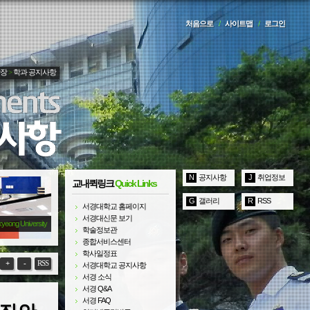
처음으로
/
사이트맵
/
로그인
광장
>
학과 공지사항
N
공지사항
J
취업정보
교내퀵링크
Quick Links
G
갤러리
R
RSS
서경대학교 홈페이지
서경대신문 보기
kyeong University
학술정보관
종합서비스센터
학사일정표
+
-
RSS
서경대학교 공지사항
서경 소식
서경 Q&A
서경 FAQ