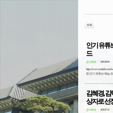
목록
인기 유튜브
드
군사학과
2026-08-04
https://www.youtube.com/watch?v=2edUtIah2fI&
김혜경, 김
상자로 선
군사학과
2026-07-21