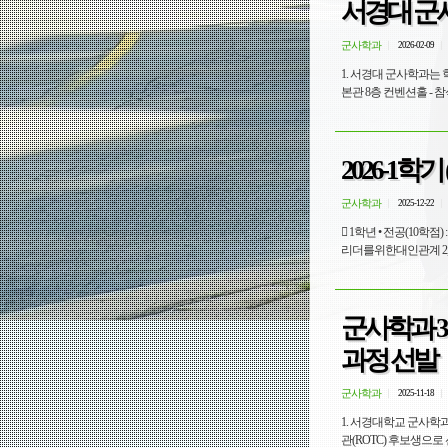
서경대 군
군사학과
2026-02-09
1. 서경대 군사학과는 학교의 학위수
본관 
2026-1
군사학과
2025-12-22
 1학년 • 전공(10학점) : 세계전쟁사 3, 북한학 3, 리더십 3 체력단련및내무지도1 1 • 교필(07학점) : 창의적문제해결프로젝트 2, 미래
군사학과 3
과정 선발
군사학과
2025-11-18
1. 서경대학교 군사학과
관(ROTC) 후보생으로 