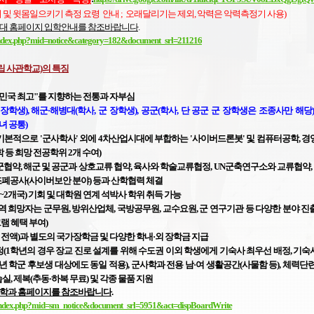
 및 윗몸일으키기 측정 요령 안내 ; 오래달리기는 제외, 악력은 악력측정기 사용)
경대 홈페이지 입학안내를 참조바랍니다
.
kr/index.php?mid=notice&category=182&document_srl=211216
립 사관학교)의 특징
한민국 최고"를 지향하는 전통과 자부심
 장학생), 해군·해병대(학사, 군 장학생), 공군(학사, 단 공군 군 장학생은 조종사만 해당)
녀 공통)
기본적으로 '군사학사' 외에 4차산업시대에 부합하는 '사이버드론봇' 및 컴퓨터공학, 경
학 등 희망 전공학위 2개 수여)
군협약, 해군 및 공군과 상호교류 협약,
육사와 학술교류협정,
UN군축연구소와 교류협약,
국조폐공사(사이버보안 분야) 등과 산학협력 체결
~2개국) 기회 및 대학원 연계 석박사 학위 취득 가능
전역 희망자는 군무원, 방위산업체, 국방공무원, 교수요원,
군
연구기관 등 다양한 분야
진출
램 혜택 부여)
비 전액)과 별도의 국가장학금 및 다양한 학내·외 장학금 지급
(1학년의 경우 장교 진로 설계를 위해 수도권 이외 학생에게 기숙사 최우선 배정, 기숙
4학년 학군 후보생 대상에도 동일 적용), 군사학과 전용 남·여 생활공간(사물함 등), 체력단련
실, 제복(추동·하복 무료) 및 각종 물품 지원
사학과 홈페이지를 참조바랍니다
.
kr/index.php?mid=sm_notice&document_srl=5951&act=dispBoardWrite