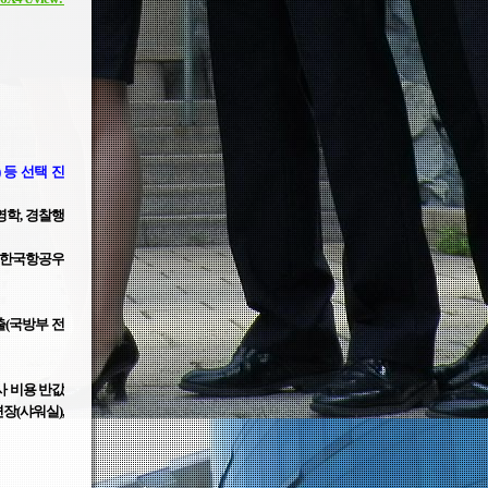
 등 선택 진
영학, 경찰행
한국항공우
(국방부 전
사 비용 반값
장(샤워실),