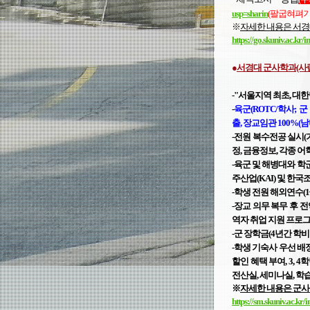
usp=sharin
(팔굽혀펴기
※
자세한 내용은 서
https://go.skuniv.ac.
●
서경대 군사학과(사
-"서울지역 최초, 대
-
육군(ROTC/학사; 군
출,
장교임관 100%(남
-전원 복수전공 실시(
정, 금융정보, 각종 어
-육군 및 해병대와 학
주산업(KAI) 및 한
-학생 전원 해외연수(1
-장교 의무 복무 후 
역자
취업 지원 프로그
-군 장학금(4년간 학
-학생
기숙사 우선 배정
할인 혜택 부여, 3, 
전산실, 세미나실, 학습
※
자세한 내용은 군
https://sm.skuniv.ac.