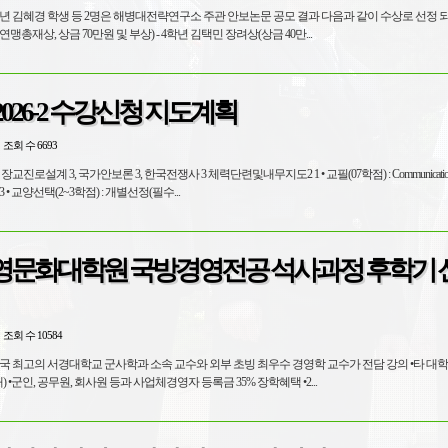
학년 김혜경 학생 등 2명은 해병대전략연구소 주관 안보논문 공모 결과 다음과 같이 수상로 선정 되었음 
년 김혜경 우수상(해양연맹총재상, 상금 70만원 및 부상) - 4학년 김택민 장려상(상금 40만...
2026-2 수강신청 지도계획
조회 수 6693
Design 2, College English2 3 • 교양선택(2~3학점) : 개별선정(필수...
영문화대학원 국방경영전공 석사과정 후학기 
조회 수 10584
최고의 서경대학교 군사학과 소속 교수와 외부 초빙 최우수 경영학 교수가 전담 강의 •타 대학에 비해 저
렴한 등록금(380만원 대) •군인, 공무원, 회사원 등과 사업체경영자 등록금 35% 장학혜택 •2...