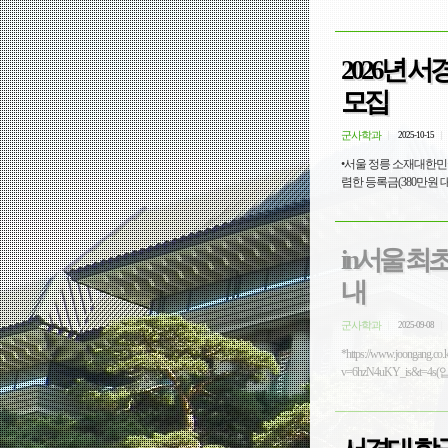
2026년
모집
군사학과
2025-10-15
•서울 정릉 소재대한민국 
in서울 최
내
군사학과
2025-09-08
*https://www.joongan