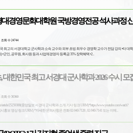
 서경대경영문화대학원 국방경영전공 석사과정 
조회 수 24744
최고의 서경대학교 군사학과 소속 교수와 외부 초빙 최우수 경영학 교수가 전담 강의 •타 대학에 비해 저
렴한 등록금(380만원 대) •군인, 공무원, 회사원 등과 사업체경영자 등록금 35% 장학혜택 •2...
초, 대한민국 최고 서경대 군사학과 2026 수시 모
조회 수 30360
g.co.kr/article/25259388(중앙일보 서경대 군사학과 소개 기사 링크 URM)*https://www.youtube.com/watch?
v=6hzN4uKY_is&t=4s(입시홍보 영상 링크 URM) *자세한 문의사항은 전화 02-940-7128 , 02-940-7141 또는 이메...