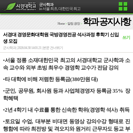
군사학과
in 서울 최초, 대한민국 최고
학과 공지사항
Home
>
알림 광장
>
서경대 경영문화대학원 국방경영전공 석사과정 후학기 신입
쓰기
생 모집
군사학과 | 2026.04.30 14:01:21 |
본문 건너뛰기
•
서울 정릉 소재대한민국 최고의 서경대학교 군사학과 소
속 교수와
외부 초빙 최우수 경영학 교수가 전담 강의
•
타 대학에 비해 저렴한 등록금
(380
만원 대
)
•
군인
,
공무원
,
회사원 등과 사업체경영자 등록금
35%
장
학혜택
•
2
년
4
학기 내 수료를 통한 신속한 학위
(
경영학 석사
)
취득
•
토요일 수업
,
대부분 비대면 동영상 강의수강 형태로 진
행함에 따라
최전방 및 격오지와 원거리 근무자도 등교 부