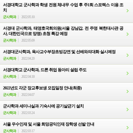
서경대학교 군사학과 학생 전원 체내무 수업 후 주1회 스포렉스 이용 조
치
군사학과
2022.05.10
서경대 군사학과, 태영호국회의원(서울 강남갑, 전 주영 북한대사관 공
사, 대한민국으로 망명) 초청 특강 예정
군사학과
2022.05.09
서경대군사학과, 육사교수부장초빙강연 및 선배와의대화 실시예정
군사학과
2022.04.20
서경대학교 군사학과, 드론 취업 동아리 설립 주도
군사학과
2022.04.18
2022년도 각군 장교후보생 모집일정 안내(최종)
군사학과
2022.04.07
군사학과 세미나실과 기숙사에 공기살균기 설치
군사학과
2022.03.24
서울 우수인재 및 서울 희망공익인재 장학생 선발 안내
군사학과
2022.03.17