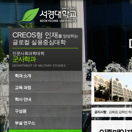
CREOS형 인재
를 양성하는
글로컬 실용중심대학
인문사회과학대학
군사학과
DEPARTMENT OF MILITARY STUDIES
학과 소개
교육 과정
학사 안내
구성원
공지사항
:
김혜경, 김택민 학
부설 연구소