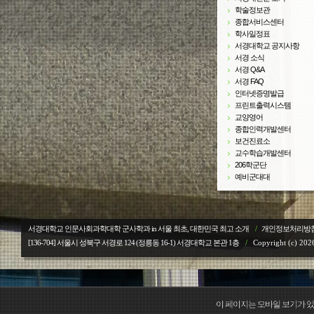
학술정보관
종합서비스센터
학사일정표
서경대학교 공지사항
서경 소식
서경 Q&A
서경 FAQ
인터넷증명발급
프린트출력시스템
교양영어
종합인력개발센터
보건진료소
교수학습개발센터
206학군단
예비군대대
서경대학교 인문사회과학대학 군사학과 in 서울 최초, 대한민국 최고 소개
/
개인정보처리방
[136-704] 서울시 성북구 서경로 124 (정릉동 16-1) 서경대학교
본관 1층
/
Copyright (c) 2026
이 페이지는 모바일 보기가 