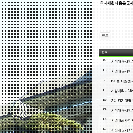
※
자세한 내용은 군
목록
번호
134
서경대 군사학과 
133
서경대 군사학과 
»
in서울 최초 전
131
서경대학교 3학년
130
2025 전기 
129
서경대 군사학과
128
서경대군사학과
127
서경대 군사학과