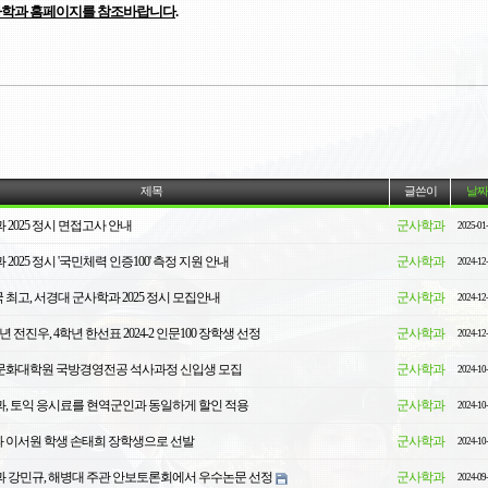
사학과 홈페이지를 참조바랍니다
.
제목
글쓴이
날짜
2025 정시 면접고사 안내
군사학과
2025-01
2025 정시 '국민체력 인증100' 측정 지원 안내
군사학과
2024-12
국 최고, 서경대 군사학과 2025 정시 모집안내
군사학과
2024-12
 전진우, 4학년 한선표 2024-2 인문100 장학생 선정
군사학과
2024-12
경영문화대학원 국방경영전공 석사과정 신입생 모집
군사학과
2024-10
, 토익 응시료를 현역군인과 동일하게 할인 적용
군사학과
2024-10
 이서원 학생 손태희 장학생으로 선발
군사학과
2024-10
 강민규, 해병대 주관 안보토론회에서 우수논문 선정
군사학과
2024-09