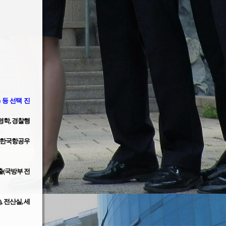
) 등 선택 진
영학, 경찰행
한국항공우
(국방부 전
, 전산실, 세