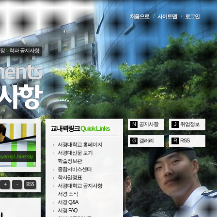
처음으로
/
사이트맵
/
로그인
광장
>
학과 공지사항
N
공지사항
J
취업정보
교내퀵링크
Quick Links
G
갤러리
R
RSS
서경대학교 홈페이지
서경대신문 보기
kyeong University
학술정보관
종합서비스센터
학사일정표
+
-
RSS
서경대학교 공지사항
서경 소식
서경 Q&A
서경 FAQ