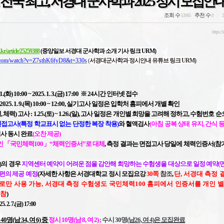
 전국 최고, 서경대 군사학과 2025 정시 모집안
조회 수
추천 수
53905
0
2
https://
kr/article/25259388
(중앙일보 서경대 군사학과 소개 기사 링크 URM)
e.com/watch?v=Z7sthK6fyD8&t=330s
(
서경대군사학과 정시안내 유튜브 링크 URM)
(화) 10:00 ~ 2025. 1. 3.(금) 17:00
※ 24시간 인터넷 접수
2025. 1. 9.(목) 10:00 ~ 12:00
,
실기고사 일정은 입학처 홈피에서 개별
확인
 체력) 고사 :
1.25.(토) ~ 1.26.(일),
고사 일정은 개인별 희망을 고려해 정하고, 수험번호 순
접고사(특정 학교표시 없는 단정한 복장 착용)
와
혈액검사
(아침 공복 상태 유지, 간식 등
사 동시 완료
(오찬 제공)
인
「국민체력100」“체력인증서”로 대체
,
측정 결과는 면접고사 당일에 체력인증서(참
)의 경우
지역센터 예약이 어려운 점을 감안해 희망하는 수험생을 대상으로 일정 예약(면
 편의 제공 예정
(자세한 사항은 서경대학교 정시 모집요강
30
쪽
참조
,
단, 서경대 측정 
로만 사용 가능,
서경대 측정 수험생도 국민체력100 홈피에서 인증서를 개인 별
지참
)
25. 2. 7.(금) 17:00
명(남 34, 여 6) 중
정시 10명(남 8, 여 2) ;
수시 30명
(남26, 여 4)
은 모집완료