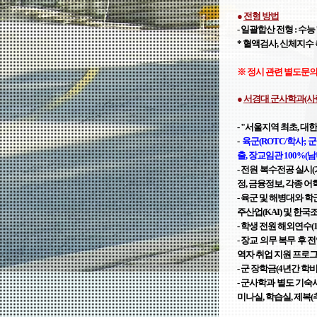
●
전형 방법
- 일괄합산
전형 : 수능
* 혈액검사, 신체지수
※ 정시
관련 별도문의가
●
서경대 군사학과(사
- "서울지역 최초, 
-
육군(ROTC/학사; 
출,
장교임관 100%(남
- 전원 복수전공 실시
정, 금융정보, 각종 어
- 육군 및 해병대와 학
주산업(KAI) 및 한
- 학생 전원 해외연수(
- 장교 의무 복무 후
역자
취업 지원 프로그
- 군 장학금(4년간 
-
군사학과 별도 기숙사(
미나실, 학습실, 제복(