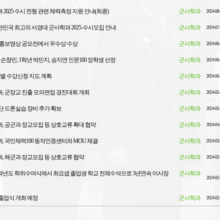
2025 수시 전형 관련 체력측정 지원 안내(최종)
군사학과
2024-08
대한민국 최고의 서경대 군사학과 2025-수시모집 안내
군사학과
2024-07
 홍보영상 공모전에서 우수상 수상
군사학과
2024-06
손창민, 1학년 박민지, 송지연 인문100 장학생 선정
군사학과
2024-06
학년별 수강신청 지도 계획
군사학과
2024-06
, 군장교 진출 모의면접 경진대회 개최
군사학과
2024-05
단 드론실습 장비 추가 확보
군사학과
2024-05
, 공군과 장교모집 등 상호교류 확대 협약
군사학과
2024-04
, 국민체력100 동작인증센터와 MOU 체결
군사학과
2024-03
, 해군과 장교모집 등 상호교류 협약
군사학과
2024-02
23학년도 학위수여식에서 최요셉 졸업생 학교 전체수석으로 3년연속 이사장
군사학과
2024-02
졸업식 개최 예정
군사학과
2024-02