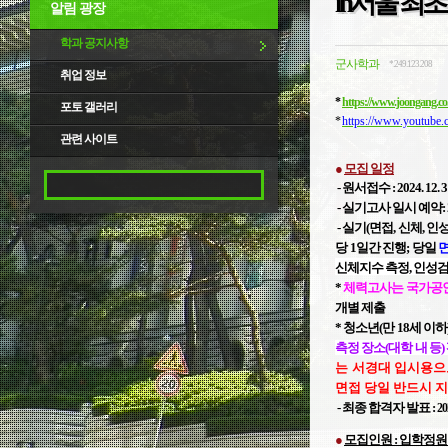
in서울 최초
알림 광장
학과 공지사항
군사학과
*.249.123.208
취업 정보
*
https://www.joongang.co.
포토 갤러리
*
https://www.youtub
관련 사이트
●
모집 일정
- 원서접수 : 2024. 12. 31.
- 실기고사 일시
예약:
- 실기(면접,
신체, 인성,
당 1일간 진행;
당일
면
신체지수 측정, 인성검
*
체력고사는 국가공
개별 제출
*
청소년(만 18세 이하
측정 장소(대학 내 등)
는 서경대 입시용으
면접 당일 반드시 
-
최종 합격자 발표 :
20
●
모집인원 : 입학정원 40