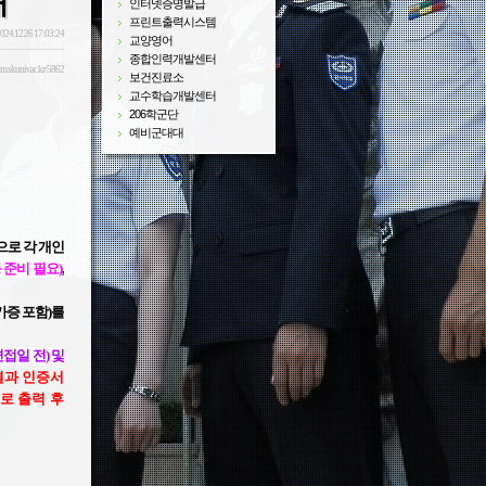
내
인터넷증명발급
프린트출력시스템
024.12.26 17:03:24
교양영어
종합인력개발센터
sm.skuniv.ac.kr/5862
보건진료소
교수학습개발센터
206학군단
예비군대대
으로 각 개인
 준비 필요)
,
가증 포함)를
접일 전) 및
결과 인증서
로 출력 후