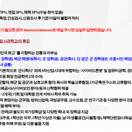
 70%, 면접 20%, 체력 10%(수능 최저 없음)
 측정, 인성검사, 신원조사 후 기준 미달자 불합격 처리
 필요한 경우 skuarmy@daum.net로 메일 주시면 성실히 답변하겠습니다.
립 사관학교)의 특징
대한민국 최고"를 지향하는 전통과 자부심
군 장학생), 해군·해병대(학사, 군 장학생), 공군(학사, 단 공군 군 장학생은 조종사만 해당
녀 공통)
(기본적으로 '군사학사' 외에 4차산업시대에 부합하는 '사이버드론봇' 및 컴퓨터공학, 경
학 등 희망 전공학위 2개 수여)
군협약, 해군 및 공군과 상호교류 협약,
육사와 학술교류협정,
UN군축연구소와 교류협약,
국조폐공사(사이버보안 분야) 등과 산학협력 체결
1~2개국) 기회 및 대학원 연계 석박사 학위 취득 가능
 전역 희망자는 군무원, 방위산업체, 국방공무원, 교수요원,
군
연구기관 등 다양한 분야
진출
램 혜택 부여)
학비 전액)과 별도의 국가장학금 및 다양한 학내·외 장학금 지급
무료, 1학년은 의무, 2학년 이상은 자율), 남·여 생활공간(사물함 등), 체력단련장(샤워실)
추동·하복 무료) 및 각종 물품 지원