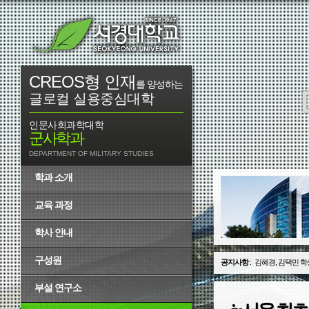
CREOS형 인재
를 양성하는
글로컬 실용중심대학
인문사회과학대학
군사학과
DEPARTMENT OF MILITARY STUDIES
학과 소개
교육 과정
학사 안내
구성원
공지사항
:
김혜경, 김택민 학
부설 연구소