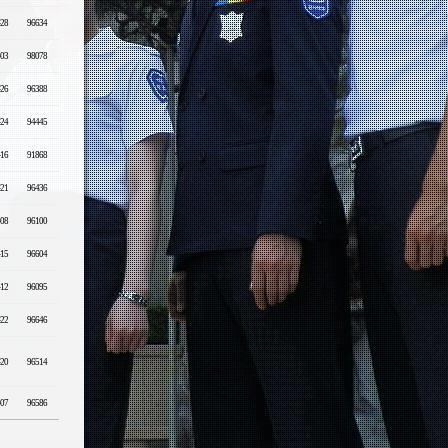
-28
96634
-03
98078
-26
96388
-24
94445
-16
91868
-21
96436
-08
96100
-15
96604
-12
96095
-22
96646
-20
96514
-07
96586