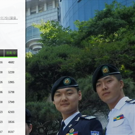
이 게시물을...
조회 수
-16
46682
-30
52230
-26
53905
-06
55798
-30
57949
-23
62103
-23
59516
-17
81317