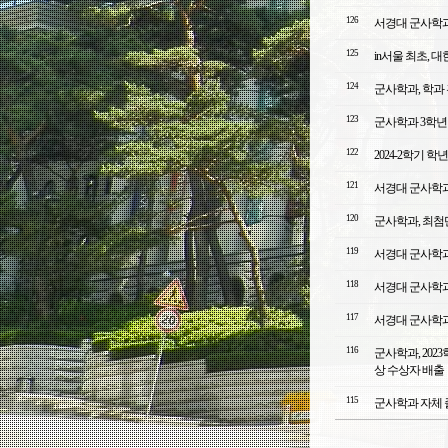
126
서경대 군사학과 
125
in서울 최초, 
124
군사학과, 학과
123
군사학과 3학년 
122
2024-2학기 
121
서경대 군사학과
120
군사학과, 최첨
119
서경대 군사학과
118
서경대 군사학과
117
서경대 군사학과
116
군사학과, 20
상 수상자 배출
115
군사학과 자체 