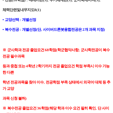
•
전공
(10
학점
) :
대테러론
(3),
무기체계론
(3),
군사학세미나
(3),
체력단련및내무지도
8(1)
•
교양선택
:
개별선정
•
복수전공
:
개별선정
(
단
,
사이버드론봇융합전공은
2
개 과목 지정
)
※
군사학과 전공 졸업요건
68
학점
(
학군협약사항
;
군사학전공이 복수
전공 필수과목
등과 중첩 또는
4
학년
2
학기까지 전공 졸업요건 학점 부족시 이수 가능
한 다른
학년 전공과목을 찾아 이수
,
전공학점 부족 상태에서 외국어 대체 등 추
가 교양
과목 신청 불허
)
※
복수전공 졸업요건
36
학점
(
해당 학과 이수 요건 필히 확인
,
단 사이