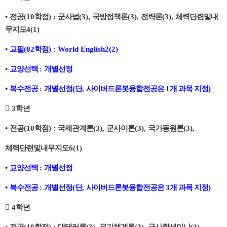
•
전공
(10
학점
) :
군사법
(3),
국방정책론
(3),
전략론
(3),
체력단련및내
무지도
4(1)
•
교필
(02
학점
) : World English2(2)
•
교양선택
:
개별선정
•
복수전공
:
개별선정
(
단
,
사이버드론봇융합전공은
1
개 과목 지정
)

3
학년
•
전공
(10
학점
) :
국제관계론
(3),
군사이론
(3),
국가동원론
(3),
체력단련및내무지도
6(1)
•
교양선택
:
개별선정
•
복수전공
:
개별선정
(
단
,
사이버드론봇융합전공은
3
개 과목 지정
)

4
학년