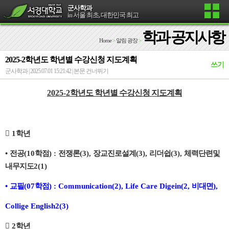
군사학과
in 서울 최초, 대한민국 최고
학과 공지사항
Home
>
알림 광장
>
2025-2학년도 학년별 수강신청 지도계획
쓰기
군사학과 | 2025.07.01 15:21:42 |
본문 건너뛰기
2025-2
학년도 학년별 수강신청 지도계획

1
학년
•
전공
(10
학점
) :
전쟁론
(3),
장교진로설계
(3),
리더쉽
(3),
체력단련및
내무지도
2(1)
•
교필
(07
학점
) : Communication(2), Life Care Digein(2,
비대면
),
Collige English2(3)

2
학년