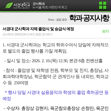
군사학과
in 서울 최초, 대한민국 최고
학과 공지사항
Home
>
알림 광장
>
서경대 군사학과 자체 졸업식 및 승급식 예정
쓰기
군사학과 | 2026.02.09 11:34:51 |
본문 건너뛰기
1. 서경대 군사학과는 학교의 학위수여식 당일에 자체적으
로 별도의 졸업 행사를 가질 계획임.
- 일시 및 장소: 2026. 2. 10.(목) 12:30, 본관 8층 컨벤션홀
- 참석 : 졸업생 및 재학생 전원, 학부모 및 친지, 총장님, 사
회과학대학장님,
학군협약 군 관계인사
등 내외빈, 학과교
수 등
250여명
* 행사 당일 서경대 실용음악과 학생의 졸업 축하공연 등
예정
- 수상자: 총장상 강현지; 육군참모총장상 손창민; 육군인