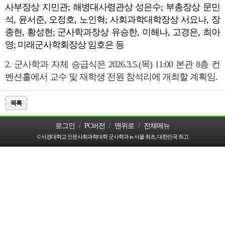
사부장상 지민관; 해병대사령관상 성은수; 부총장상 문민
석, 윤서준, 오정호, 노인혁; 사회과학대학장상 서요나, 장
종현, 황성현; 군사학과장상 유승한, 이해나, 고경은, 최아
영; 미래군사학회장상 임호은 등
2. 군사학과 자체 승급식은 2026.3.5.(목) 11:00 본관 8층 컨
벤션홀에서 교수 및 재학생 전원 참석리에 개최할 계획임.
목록
로그인
/
PC버전
/
맨위로
/
전체메뉴
© 서경대학교 인문사회과학대학 군사학과 in 서울 최초, 대한민국 최고