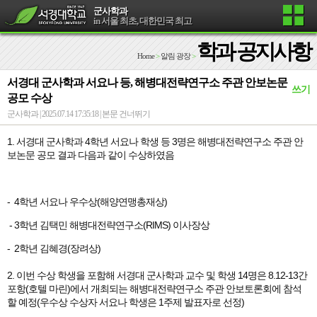
군사학과
in 서울 최초, 대한민국 최고
학과 공지사항
Home
>
알림 광장
>
서경대 군사학과 서요나 등, 해병대전략연구소 주관 안보논문
쓰기
공모 수상
군사학과 | 2025.07.14 17:35:18 |
본문 건너뛰기
1. 서경대 군사학과 4학년 서요나 학생 등 3명은 해병대전략연구소 주관 안
보논문 공모 결과 다음과 같이 수상하였음
- 4학년 서요나 우수상(해양연맹총재상)
- 3학년 김택민 해병대전략연구소(RIMS) 이사장상
- 2학년 김혜경(장려상)
2. 이번 수상 학생을 포함해 서경대 군사학과 교수 및 학생 14명은 8.12-13간
포항(호텔 마린)에서 개최되는
해병대전략연구소 주관 안보토론회에
참석
할 예정(우수상 수상자 서요나 학생은 1주제 발표자로 선정)