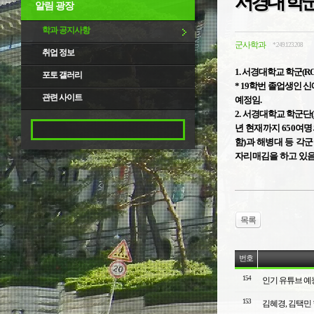
서경대 학군
알림 광장
학과 공지사항
군사학과
*.249.123.208
취업 정보
1. 서경대학교 학군(R
포토 갤러리
* 19학번 졸업생인 
관련 사이트
예정임.
2. 서경대학교 학군단
년 현재까지
650
여명
함)과 해병대 등 각군
자리매김을 하고 있음
목록
번호
154
인기 유튜브 예
153
김혜경, 김택민