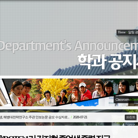
Home
>
알림 
Classroom
in Seo
생, 해병대전략연구소 주관 안보논문 공모 수상자로...
/
2026-07-21
프린트