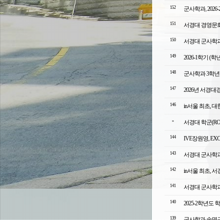
152
군사학과, 202
151
서경대 경영문
150
서경대 군사학과
149
2026-1학기 
148
군사학과 3학년
147
2026년 서경
146
in서울 최초, 
»
서경대 학군(RO
144
IVE장원영, E
143
서경대 군사학과 
142
in서울 최초, 
141
서경대 군사학과
140
2025-2학년도
139
군사학과 송명근,