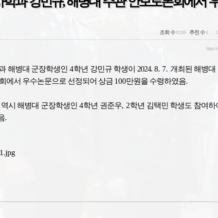
사학과 강민규, 해병대 주관 안보토론회에서 
조회 수
추천 수
81269
0
2
https://
과 해병대 군장학생인
4
학년 강민규 학생이 2024.
8. 7.
개최된 해병대
론회에서 우수논문으로 선정되어 상금
100
만원을 수령하였음
.
 역시 해병대 군장학생인
4
학년 권준우
, 2
학년 김택민 학생도 참여하
음
.