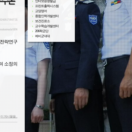
우수논
인터넷증명발급
프린트출력시스템
교양영어
종합인력개발센터
024.09.17 09:07:35
보건진료소
교수학습개발센터
sm.skuniv.ac.kr/5836
206학군단
예비군대대
 전략연구
여 소정의
이 게시물을...