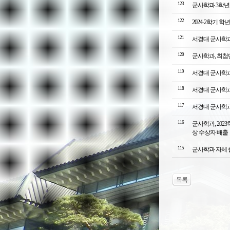
123
군사학과 3학년 
122
2024-2학기 
121
서경대 군사학과
120
군사학과, 최첨
119
서경대 군사학과
118
서경대 군사학과
117
서경대 군사학과
116
군사학과, 20
상 수상자 배출
115
군사학과 자체 
목록