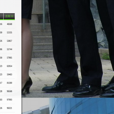
조회 수
-16
46568
-30
52135
-26
53857
-06
55744
-30
57905
-23
62054
-23
59463
-17
81269
-28
96568
-03
97993
-26
96321