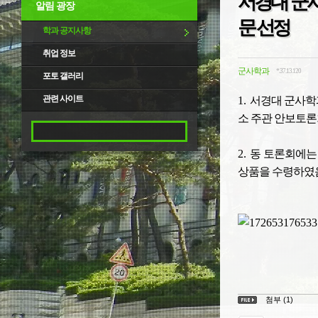
서경대 군
알림 광장
문 선정
학과 공지사항
취업 정보
군사학과
*.37.13.120
포토 갤러리
관련 사이트
1.
서경대 군사학
소 주관 안보토
2.
동 토론회에는
상품을 수령하였
첨부 (1)