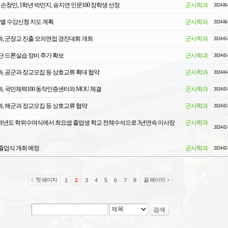
손창민, 1학년 박민지, 송지연 인문100 장학생 선정
군사학과
2024-06
학년별 수강신청 지도 계획
군사학과
2024-06
, 군장교 진출 모의면접 경진대회 개최
군사학과
2024-05
단 드론실습 장비 추가 확보
군사학과
2024-05
, 공군과 장교모집 등 상호교류 확대 협약
군사학과
2024-04
, 국민체력100 동작인증센터와 MOU 체결
군사학과
2024-03
, 해군과 장교모집 등 상호교류 협약
군사학과
2024-02
23학년도 학위수여식에서 최요셉 졸업생 학교 전체수석으로 3년연속 이사장
군사학과
2024-02
졸업식 개최 예정
군사학과
2024-02
첫 페이지
끝 페이지
1
2
3
4
5
6
7
8
검색