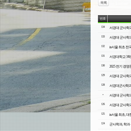
목록
번호
134
서경대 군사학과 
133
서경대 군사학과 
132
in서울 최초 전
131
서경대학교 3학년
130
2025 전기 
129
서경대 군사학과
128
서경대군사학과
»
서경대 군사학과
126
서경대 군사학과 
125
in서울 최초, 
124
군사학과, 학과