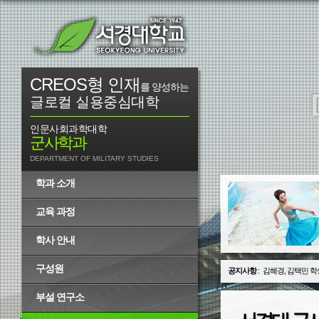
CREOS형 인재
를 양성하는
글로컬 실용중심대학
인문사회과학대학
군사학과
DEPARTMENT OF MILITARY STUDIES
학과 소개
교육 과정
학사 안내
구성원
공지사항
:
김혜경, 김택민 학
부설 연구소