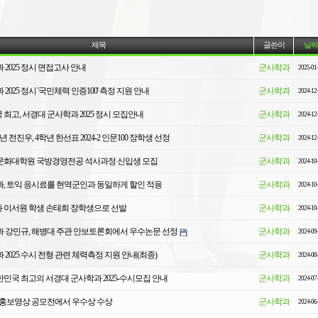
제목
글쓴이
날짜
2025 정시 면접고사 안내
군사학과
2025-01
2025 정시 '국민체력 인증100' 측정 지원 안내
군사학과
2024-12
국 최고, 서경대 군사학과 2025 정시 모집안내
군사학과
2024-12
 전진우, 4학년 한선표 2024-2 인문100 장학생 선정
군사학과
2024-12
경영문화대학원 국방경영전공 석사과정 신입생 모집
군사학과
2024-10
, 토익 응시료를 현역군인과 동일하게 할인 적용
군사학과
2024-10
 이서원 학생 손태희 장학생으로 선발
군사학과
2024-10
 강민규, 해병대 주관 안보토론회에서 우수논문 선정
군사학과
2024-09
2025 수시 전형 관련 체력측정 지원 안내(최종)
군사학과
2024-08
대한민국 최고의 서경대 군사학과 2025-수시모집 안내
군사학과
2024-07
 홍보영상 공모전에서 우수상 수상
군사학과
2024-06