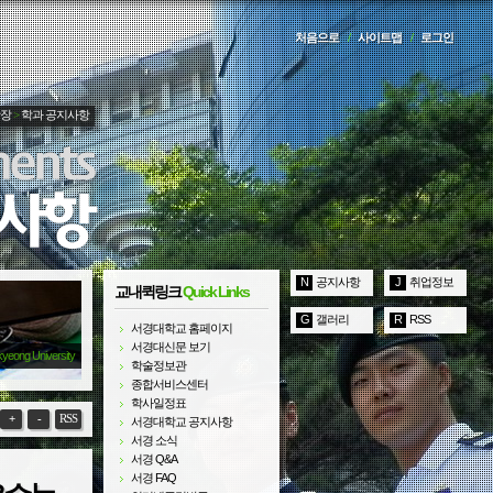
처음으로
/
사이트맵
/
로그인
광장
>
학과 공지사항
N
공지사항
J
취업정보
교내퀵링크
Quick Links
G
갤러리
R
RSS
서경대학교 홈페이지
서경대신문 보기
kyeong University
학술정보관
종합서비스센터
학사일정표
+
-
RSS
서경대학교 공지사항
서경 소식
서경 Q&A
서경 FAQ