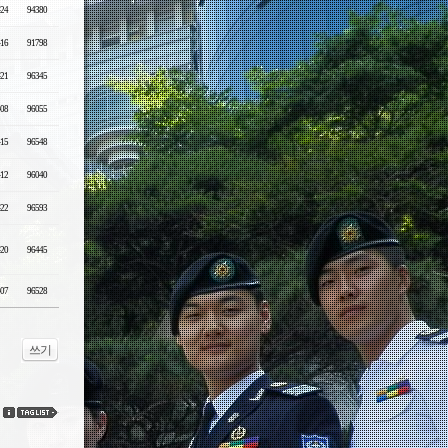
-24
94380
-16
91798
-21
96345
-08
96055
-15
96548
-12
96040
-22
96593
-20
96445
-07
96528
쓰기