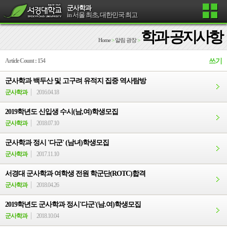
군사학과
in 서울 최초, 대한민국 최고
학과 공지사항
Home
>
알림 광장
>
Article Count : 154
쓰기
군사학과 백두산 및 고구려 유적지 집중 역사탐방
군사학과
2016.04.18
2019학년도 신입생 수시(남,여)학생모집
군사학과
2018.07.10
군사학과 정시 '다군' (남녀)학생모집
군사학과
2017.11.10
서경대 군사학과 여학생 전원 학군단(ROTC)합격
군사학과
2018.04.26
2019학년도 군사학과 정시'다군'(남.여)학생모집
군사학과
2018.10.04