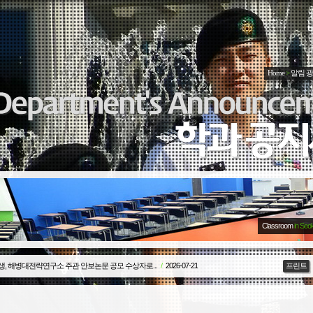
Home
>
알림 
Classroom
in Seo
생, 해병대전략연구소 주관 안보논문 공모 수상자로...
/
2026-07-21
프린트