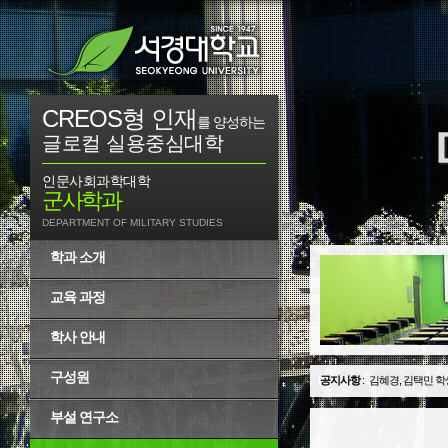
CREOS형 인재
를 양성하는
글로컬 실용중심대학
인문사회과학대학
군사학과
DEPARTMENT OF MILITARY STUDIES
학과 소개
교육 과정
학사 안내
구성원
공지사항
:
김혜경, 김택민 학
부설 연구소