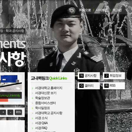
처음으로
/
사이트맵
/
로그인
광장
>
학과 공지사항
N
공지사항
J
취업정보
교내퀵링크
Quick Links
G
갤러리
R
RSS
서경대학교 홈페이지
서경대신문 보기
kyeong University
학술정보관
종합서비스센터
학사일정표
+
-
RSS
서경대학교 공지사항
서경 소식
서경 Q&A
서경 FAQ