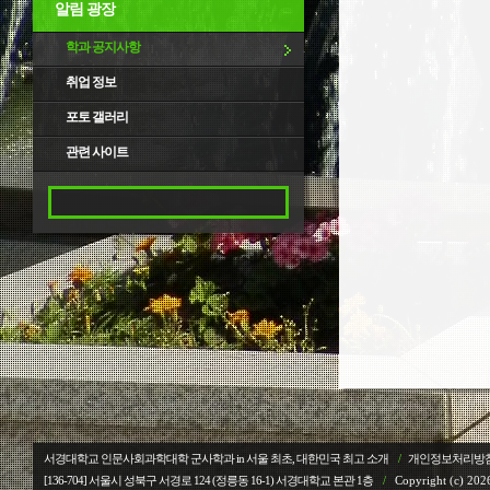
알림 광장
학과 공지사항
취업 정보
포토 갤러리
관련 사이트
서경대학교 인문사회과학대학 군사학과 in 서울 최초, 대한민국 최고 소개
/
개인정보처리방
[136-704] 서울시 성북구 서경로 124 (정릉동 16-1) 서경대학교
본관 1층
/
Copyright (c) 2026