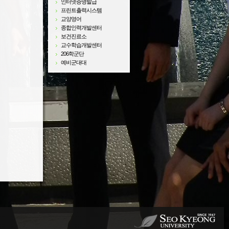
인터넷증명발급
프린트출력시스템
교양영어
종합인력개발센터
보건진료소
교수학습개발센터
206학군단
예비군대대