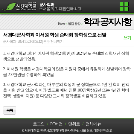
군사학과
in 서울 최초, 대한민국 최고
학과 공지사항
Home
>
알림 광장
>
서경대군사학과 이서원 학생 손태희 장학생으로 선발
쓰기
군사학과 | 2024.10.23 08:52:12 |
본문 건너뛰기
1. 서경대학교 1학년 이서원 학생(24학번)이 2024년도 손태희 장학재단 장학
생으로 선발되었음.
2. 이서원 학생은 서경대학교의 많은 지원자 중에서 유일하게 선발되어 장학
금 200만원을 수령하게 되었음.
3. 서경대학교 군사학과는 대부분의 학생이 군 장학금으로 4년 간 학비 전액
을 지원 받고 있으며, 이와 별도로 매년 인문 100장학생(2년 또는 4년간 학비
전액+생활비 지원) 등 다양한 교내외 장학생을 배출하고 있음.
목록
로그인
/
PC버전
/
맨위로
/
전체메뉴
© 서경대학교 인문사회과학대학 군사학과 in 서울 최초, 대한민국 최고