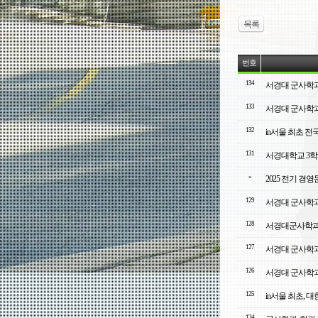
목록
번호
134
서경대 군사학과 
133
서경대 군사학과 
132
in서울 최초 전
131
서경대학교 3학년
»
2025 전기 
129
서경대 군사학과
128
서경대군사학과
127
서경대 군사학과
126
서경대 군사학과 
125
in서울 최초, 
124