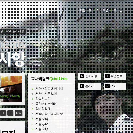
처음으로
/
사이트맵
/
로그인
광장
>
학과 공지사항
N
공지사항
J
취업정보
교내퀵링크
Quick Links
G
갤러리
R
RSS
서경대학교 홈페이지
서경대신문 보기
kyeong University
학술정보관
종합서비스센터
학사일정표
+
-
RSS
서경대학교 공지사항
서경 소식
서경 Q&A
서경 FAQ