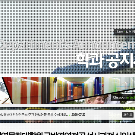
Home
>
알림 
Classroom
in Seo
생, 해병대전략연구소 주관 안보논문 공모 수상자로...
/
2026-07-21
프린트