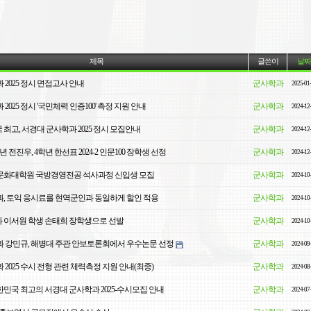
제목
글쓴이
날짜
2025 정시 면접고사 안내
군사학과
2025-01
2025 정시 '국민체력 인증100' 측정 지원 안내
군사학과
2024-12
국 최고, 서경대 군사학과 2025 정시 모집안내
군사학과
2024-12
 전진우, 4학년 한선표 2024-2 인문100 장학생 선정
군사학과
2024-12
경영문화대학원 국방경영전공 석사과정 신입생 모집
군사학과
2024-10
, 토익 응시료를 현역군인과 동일하게 할인 적용
군사학과
2024-10
 이서원 학생 손태희 장학생으로 선발
군사학과
2024-10
 강민규, 해병대 주관 안보토론회에서 우수논문 선정
군사학과
2024-09
2025 수시 전형 관련 체력측정 지원 안내(최종)
군사학과
2024-08
대한민국 최고의 서경대 군사학과 2025-수시모집 안내
군사학과
2024-07