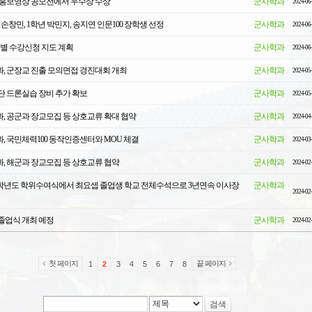
 홍보영상 공모전에서 우수상 수상
군사학과
2024-06
손창민, 1학년 박민지, 송지연 인문100 장학생 선정
군사학과
2024-06
학년별 수강신청 지도 계획
군사학과
2024-06
, 군장교 진출 모의면접 경진대회 개최
군사학과
2024-05
단 드론실습 장비 추가 확보
군사학과
2024-05
, 공군과 장교모집 등 상호교류 확대 협약
군사학과
2024-04
, 국민체력100 동작인증센터와 MOU 체결
군사학과
2024-03
, 해군과 장교모집 등 상호교류 협약
군사학과
2024-02
23학년도 학위수여식에서 최요셉 졸업생 학교 전체수석으로 3년연속 이사장
군사학과
2024-02
졸업식 개최 예정
군사학과
2024-02
첫 페이지
끝 페이지
1
2
3
4
5
6
7
8
검색