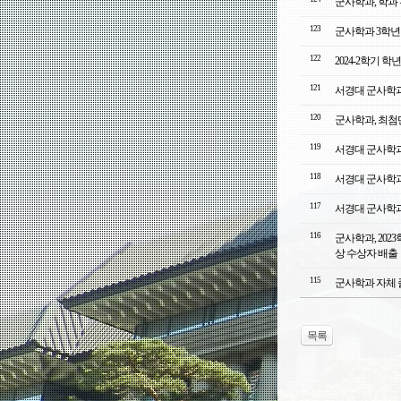
군사학과, 학과
123
군사학과 3학년 
122
2024-2학기 
121
서경대 군사학과
120
군사학과, 최첨
119
서경대 군사학과
118
서경대 군사학과
117
서경대 군사학과
116
군사학과, 20
상 수상자 배출
115
군사학과 자체 
목록