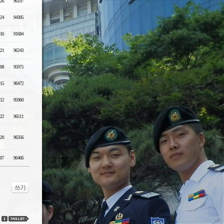
-26
96197
-24
94305
-16
91684
-21
96243
-08
95975
-15
96472
-12
95960
-22
96511
-20
96356
-07
96466
쓰기