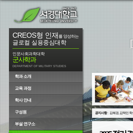
CREOS형 인재
를 양성하는
글로컬 실용중심대학
인문사회과학대학
군사학과
DEPARTMENT OF MILITARY STUDIES
학과 소개
교육 과정
학사 안내
구성원
공지사항
:
김혜경, 김택민 학
부설 연구소