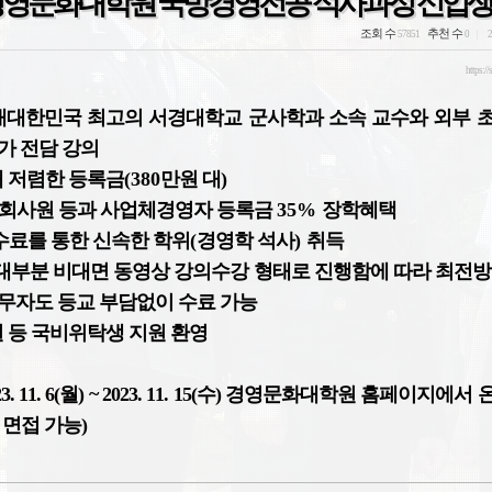
기 경영문화대학원 국방경영전공 석사과정 신입생
조회 수
추천 수
57851
0
2
https://
재대한민국 최고의 서경대학교 군사학과 소속 교수와
외부 
가 전담 강의
해 저렴한 등록금
(380
만원 대
)
회사원 등과 사업체경영자 등록금
35%
장학혜택
수료를 통한 신속한 학위
(
경영학 석사
)
취득
대부분 비대면 동영상 강의수강 형태로 진행함에 따라
최전방
무자도 등교 부담없이 수료 가능
원 등 국비위탁생 지원 환영
3. 11. 6(
월
) ~ 2023. 11. 15(
수
) 경영문화대학원 홈페이지에서 
 면접 가능)