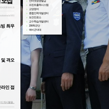
 모집
인터넷증명발급
프린트출력시스템
024.10.30 10:01:35
교양영어
종합인력개발센터
sm.skuniv.ac.kr/5855
보건진료소
교수학습개발센터
초빙 최우
206학군단
예비군대대
 및 격오
온라인 접
이 게시물을...