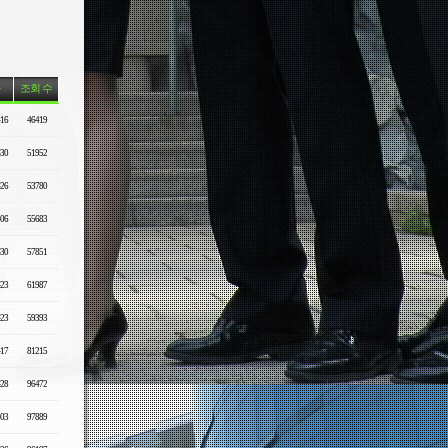
조회 수
-16
46419
-30
51952
-26
53780
-06
55683
-30
57851
-23
61987
-23
59393
-17
81215
-28
96472
-03
97889