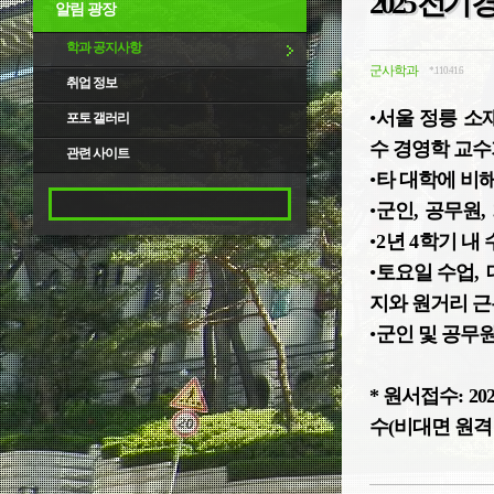
2025 전
알림 광장
학과 공지사항
군사학과
*.110.41.6
취업 정보
•
서울 정릉 소
포토 갤러리
수 경영학 교수
관련 사이트
•
타 대학에 비
•
군인
,
공무원
,
•
2
년
4
학기 내 
•
토요일 수업
,
지와 원거리 근
•
군인 및 공무
* 원서접수:
202
수(비대면 원격