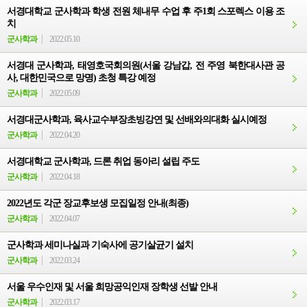
서경대학교 군사학과 학생 전원 체내무 수업 후 주1회 스포렉스 이용 조
치
군사학과
2022.05.10
서경대 군사학과, 태영호국회의원(서울 강남갑, 전 주영 북한대사관 공
사, 대한민국으로 망명) 초청 특강 예정
군사학과
2022.05.09
서경대군사학과, 육사교수부장초빙강연 및 선배와의대화 실시예정
군사학과
2022.04.20
서경대학교 군사학과, 드론 취업 동아리 설립 주도
군사학과
2022.04.18
2022년도 각군 장교후보생 모집일정 안내(최종)
군사학과
2022.04.07
군사학과 세미나실과 기숙사에 공기살균기 설치
군사학과
2022.03.24
서울 우수인재 및 서울 희망공익인재 장학생 선발 안내
군사학과
2022.03.17