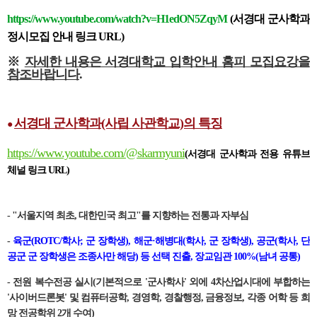
https://www.youtube.com/watch?v=H1edON5ZqyM
(서경대 군사학과
정시모집 안내 링크 URL)
※
자세한 내용은 서경대학교 입학안내 홈피 모집요강을
참조바랍니다
.
서경대 군사학과(사립 사관학교)의 특징
●
https://www.youtube.com/@skarmyuni
(서경대 군사학과 전용 유튜브
체널 링크
URL
)
- "서울지역 최초, 대한민국 최고"를 지향하는 전통과 자부심
-
육군(ROTC/학사; 군 장학생), 해군·해병대(학사, 군 장학생), 공군(학사, 단
공군 군 장학생은 조종사만 해당) 등 선택 진출,
장교임관 100%(남녀 공통)
- 전원 복수전공 실시(기본적으로 '군사학사' 외에 4차산업시대에 부합하는
'사이버드론봇' 및 컴퓨터공학, 경영학, 경찰행정, 금융정보, 각종 어학 등 희
망 전공학위 2개 수여)