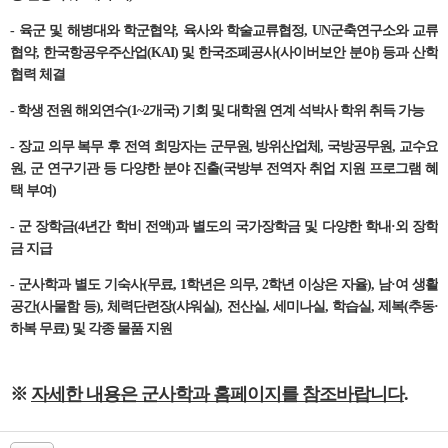
- 육군 및 해병대와 학군협약, 육사와 학술교류협정,
UN군축연구소와 교류
협약,
한국항공우주산업(KAI) 및 한국조폐공사(사이버보안 분야) 등과 산학
협력 체결
- 학생 전원 해외연수(1~2개국) 기회 및 대학원 연계 석박사 학위 취득 가능
- 장교 의무 복무 후 전역 희망자는 군무원, 방위산업체, 국방공무원, 교수요
원,
군
연구기관 등 다양한 분야
진출(국방부 전역자
취업 지원 프로그램 혜
택 부여)
- 군 장학금(4년간 학비 전액)과 별도의 국가장학금 및 다양한 학내·외 장학
금 지급
-
군사학과 별도 기숙사(무료, 1학년은 의무, 2학년 이상은 자율), 남·여 생활
공간(사물함 등), 체력단련장(샤워실), 전산실, 세미나실, 학습실, 제복(추동·
하복 무료) 및 각종 물품 지원
※
자세한 내용은 군사학과 홈페이지를 참조바랍니다
.