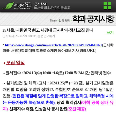
군사학과
in 서울 최초, 대한민국 최고
학과 공지사항
Home
>
알림 광장
>
in 서울, 대한민국 최고 서경대 군사학과 정시모집 안내
쓰기
군사학과 | 2023.12.29 10:03:36 |
본문 건너뛰기
*
https://www.donga.com/news/article/all/20210714/107946100/1
(군사학
URL
과를 서경대학교 대표 학과로 소개한 동아일보 기사 링크
)
모집 일정
●
- 원서접수 : 2024.1
3(수) 10:00 ~1.6(토) 17:00 ※ 24시간 인터넷 접수
.
- 실기(면접
및 체력) 고사 : 2024.1.25(목) ~ 26(금), 실기 고사일정은
개인별 희망을 고려해 정하고, 수험번호 순으로 각 개인 당 1일간
진행
(면접은 계절에 맞게 단정한 복장으로 임하고, 체력측정 시에
는 운동가능한 복장으로 환복),
당일 혈액검사
(아침 공복 상태 유
지)
, 신체지수 측정, 인성검사 동시 완료
(오찬 제공)