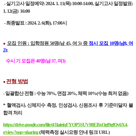
- 실기고사 일정예약:
2024. 1. 11(목)
10:00-14:00, 실기고사 일정발표:
1. 12(금) 16:00
- 최종발표 : 2024. 2. 6(화), 17:00시
모집 인원 : 입학정원 50명(남 45, 여 5) 중
정시 모집 10명(남8, 여
●
2)
;
수시 기 모집은 40명(남 37, 여3)
전형 방법
●
- 일괄합산
전형 : 수능 70%, 면접 20%, 체력 10%(수능 최저 없음)
* 혈액검사, 신체지수 측정, 인성검사, 신원조사 후 기준미달자 불
합격 처리
https://drive.google.com/file/d/1laieiqFYOP5SUV08EBxQgf9gfQv6X4-
e/view?usp=sharing
(체력측정 실시요령 안내 링크 URL)