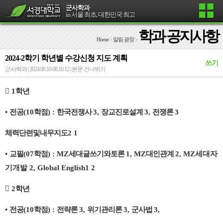
군사학과
in 서울 최초, 대한민국 최고
학과 공지사항
Home
>
알림 광장
>
2024-2학기 학년별 수강신청 지도 계획
쓰기
군사학과 | 2024.06.16 08:10:12 |
본문 건너뛰기

1
학년
•
전공
(10
학점
) :
한국전쟁사
3,
장교진로설계
3,
전쟁론
3
체력단련및내무지도
2 1
•
교필
(07
학점
) : MZ
세대글쓰기와토론
1, MZ
대인관계
2, MZ세대자
기개발 2,
Global English1 2

2
학년
•
전공
(10
학점
) :
전략론
3,
위기관리론
3,
군사법
3,