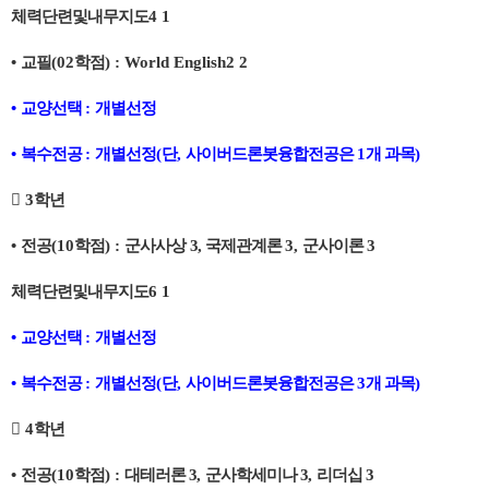
체력단련및내무지도
4 1
•
교필
(02
학점
) : World English2 2
•
교양선택
:
개별선정
•
복수전공
:
개별선정
(
단
,
사이버드론봇융합전공은
1
개 과목
)

3
학년
•
전공
(10
학점
) :
군사사상
3,
국제관계론
3,
군사이론
3
체력단련및내무지도
6 1
•
교양선택
:
개별선정
•
복수전공
:
개별선정
(
단
,
사이버드론봇융합전공은
3
개 과목
)

4
학년
•
전공
(10
학점
) :
대테러론 3
,
군사학세미나 3
,
리더십 3