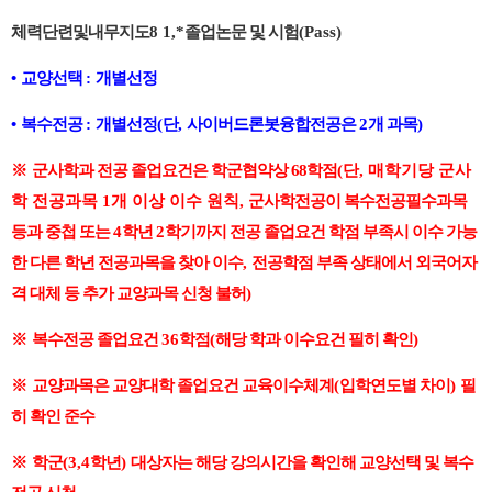
체력단련및내무지도
8 1,*
졸업논문 및 시험
(Pass)
•
교양선택
:
개별선정
•
복수전공
:
개별선정
(
단
,
사이버드론봇융합전공은
2
개 과목
)
※
군사학과 전공 졸업요건은 학군협약상 68
학점
(단, 매학기당 군사
학 전공과목 1개 이상 이수 원칙,
군사학전공이 복수전공필수과목
등과 중첩 또는
4
학년
2
학기까지 전공 졸업요건 학점 부족시 이수 가능
한 다른 학년 전공과목을
찾아 이수
,
전공학점 부족 상태에서 외국어자
격 대체 등 추가 교양과목 신청 불허
)
※
복수전공 졸업요건
36
학점
(
해당 학과 이수요건 필히 확인
)
※
교양과목은 교양대학 졸업요건 교육이수체계
(
입학연도별 차이
)
필
히 확인 준수
※
학군
(3,4
학년
)
대상자는 해당 강의시간을 확인해 교양선택 및 복수