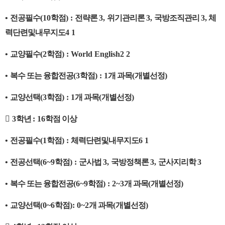
•
전공필수
(10
학점
) :
전략론
3,
위기관리론
3,
국방조직관리
3,
체
력단련및내무지도
4 1
•
교양필수
(2
학점
) : World English2 2
•
복수 또는 융합전공
(3
학점
) : 1
개 과목
(
개별선정
)
•
교양선택
(3
학점
) : 1
개 과목
(
개별선정
)

3
학년
: 16
학점 이상
•
전공필수
(1
학점
) :
체력단련및내무지도
6 1
•
전공선택
(6~9
학점
) :
군사법
3,
국방정책론
3,
군사지리학
3
•
복수 또는 융합전공
(6~9
학점
) : 2~3
개 과목
(
개별선정
)
•
교양선택
(0~6
학점
): 0~2
개 과목
(
개별선정
)