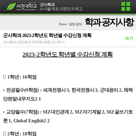
군사학과
in 서울 최초, 대한민국 최고
학과 공지사항
Home
>
알림 광장
>
군사학과 2023-2학년도 학년별 수강신청 계획
쓰기
군사학과 | 2023.06.21 18:10:30 |
본문 건너뛰기
2023-2
학년도 학년별 수강신청 계획

1
학년
: 16
학점
•
전공필수
(9
학점
) :
세계전쟁사
3,
한국전쟁사
3,
군대윤리
2,
체력
단련및내무지도
2 1
•
교양필수
(7
학점
) : MZ
대인관계
2, MZ
자기계발
2, MZ
글쓰기토
론
1,
Global English2 2

2
학년
: 18
학점