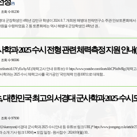
선정
조회 수 81230
병대 군장학생인 4학년 강민규 학생이 2024. 8. 7. 개최된 해병대 전략연구소 주관 안보토론회에
로 선정되어 상금 100만원을 수령하였음. 2. 동 토론회에는 역시 해병대 군장학생인 4학년 권...
학과 2025 수시 전형 관련 체력측정 지원 안내(
조회 수 96506
yEoAyAE (체력고사 안내 유튜브) ※ https://www.youtube.com/shorts/kbCP6o8v8Ig (체력고사 신청방
. 서경대 군사학과는 2025 수시 체력고사를 국가공인 '국민체력 인증100'으로 대체함...
초, 대한민국 최고의 서경대 군사학과 2025-수시
조회 수 97930
e.com/@skarmyuni(서경대 군사학과 2025 수시안내 등 유튜브 링크 URL)* https://www.joongang.co.kr/article/2
앙일보 서경대 군사학과 소개 기사 링크 URM) ● 모집 일정 - 원서접수 : 2024.9.9(월) 10...