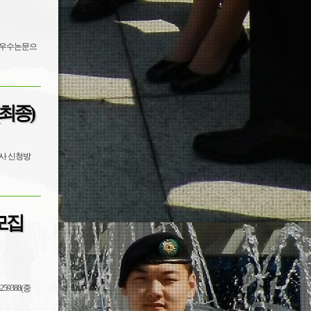
서 우수논문으
최종)
모집
5259388(중