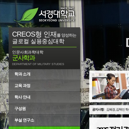
CREOS형 인재
를 양성하는
글로컬 실용중심대학
인문사회과학대학
군사학과
DEPARTMENT OF MILITARY STUDIES
학과 소개
교육 과정
학사 안내
구성원
공지사항
:
군사학과, 2026-
부설 연구소