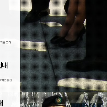
편의를 고려
안내
운 체력인증센
내