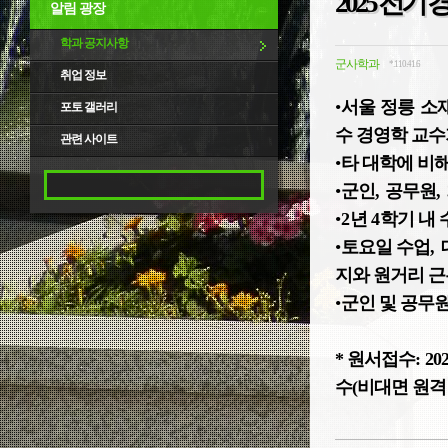
2025 전
알림 광장
학과 공지사항
군사학과
*.110.41.6
취업 정보
•
서울 정릉 소
포토 갤러리
수 경영학 교수
관련 사이트
•
타 대학에 비
•
군인
,
공무원
,
•
2
년
4
학기 내 
•
토요일 수업
,
지와 원거리 근
•
군인 및 공무
* 원서접수:
202
수(비대면 원격