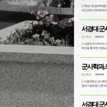
 1학년 • 전공(10학점) : 한국전쟁사 3, 장교진로설계 3, 전쟁론 3 체력단련및내무지도2 1 • 교필(07학점) : MZ세대글쓰기와토론 1, MZ
서경대 군
군사학과
2024-05-21
1. 서경대 군사학과는 20
예선을 통과한 11명(남 
군사학과, 
군사학과
2024-05-08
1. 서경대학교 군사학
장비가 탑재된 드론 '매빅
서경대 군