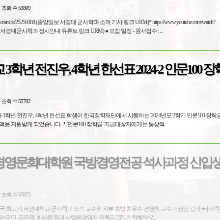
조회 수 53809
ng.co.kr/article/25259388 (중앙일보 서경대 군사학과 소개 기사 링크 URM)* https://www.youtube.com/watch?
v=Z7sthK6fyD8&t=330s (서경대군사학과 정시안내 유튜브 링크 URM) ● 모집 일정 - 원서접수 : ...
학년 전진우, 4학년 한선표 2024-2 인문100 
조회 수 55702
 3학년 전진우, 4학년 한선표 학생이 한국장학재단에서 시행하는 '2024년도 2학기 인문100 장학금
자로 선정되어 학비 전액을 지원받게 되었습니다. 2. '인문100 장학금' 지급대상자에게는 통상적...
기 경영문화대학원 국방경영전공 석사과정 신입생
조회 수 57875
최고의 서경대학교 군사학과 소속 교수와 외부 초빙 최우수 경영학 교수가 전담 강의 •타 대학에 비해 저
렴한 등록금(380만원 대) •군인, 공무원, 회사원 등과 사업체경영자 등록금 35% 장학혜택 •2...