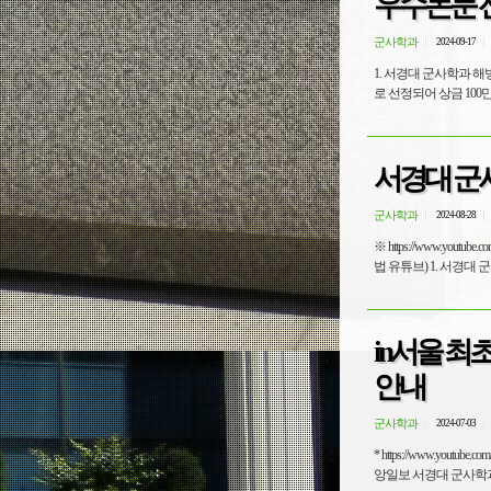
우수논문 
군사학과
2024-09-17
1. 서경대 군사학과 해
서경대 군사
군사학과
2024-08-28
※ https://www.youtube.com/shorts/zLOY
법 유튜브) 1
in서울 최
안내
군사학과
2024-07-03
* https://www.youtub