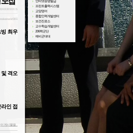
 모집
인터넷증명발급
프린트출력시스템
024.10.30 10:01:35
교양영어
종합인력개발센터
sm.skuniv.ac.kr/5855
보건진료소
교수학습개발센터
초빙 최우
206학군단
예비군대대
 및 격오
온라인 접
이 게시물을...