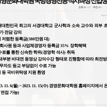
기 경영문화대학원 국방경영전공 석사과정 신입생
조회 수
추천 수
57875
0
2
https://
재대한민국 최고의 서경대학교 군사학과 소속 교수와
외부 
가 전담 강의
해 저렴한 등록금
(380
만원 대
)
회사원 등과 사업체경영자 등록금
35%
장학혜택
수료를 통한 신속한 학위
(
경영학 석사
)
취득
대부분 비대면 동영상 강의수강 형태로 진행함에 따라
최전방
무자도 등교 부담없이 수료 가능
원 등 국비위탁생 지원 환영
3. 11. 6(
월
) ~ 2023. 11. 15(
수
) 경영문화대학원 홈페이지에서 
 면접 가능)