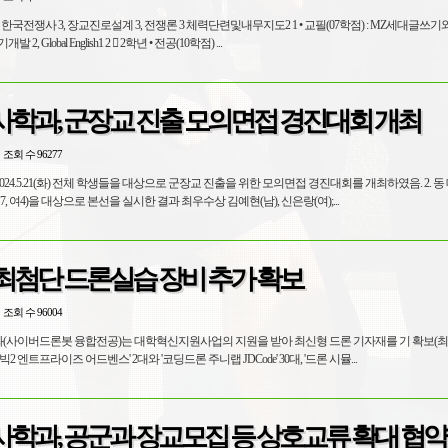
대인관계 2, MZ세대자기개발 2, Global English1 2  2학년 • 전공(10학점) ...
사학과, 군장교 진출 모의면접 경진대회 개최
조회 수 96277
24.5.21(화) 전체 학생들을 대상으로 군장교 진출을 위한 모의면접 경진대회를 개최하였음. 2. 동 대회에는
7, 여4)을 대상으로 본선을 실시한 결과 최우수상 김예현(남), 신은랑(여);...
최첨단 드론실습 장비 추가 확보
조회 수 96004
과(사이버드론봇 융합전공)는 대학혁신지원사업의 지원을 받아 최신형 드론 기자재를 기 확보(
2 엔트프라이즈 어드벤스' 2대와 '코딩드론 주니랩 JDCode' 30대, '드론 시뮬...
사학과, 공군과 장교모집 등 상호교류 확대 협약