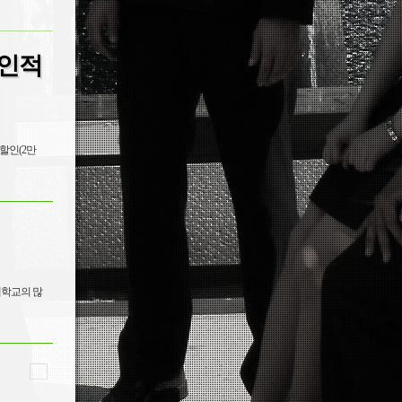
인 적
할인(2만