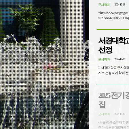
군사학과
2024-12-26
* https://www.joonga
서경대학교 3
선정
군사학과
2024-12-06
1. 서경대학교 군사학과
2025 전
집
군사학과
2024-10-30
•서울 정릉 소재대한민국 