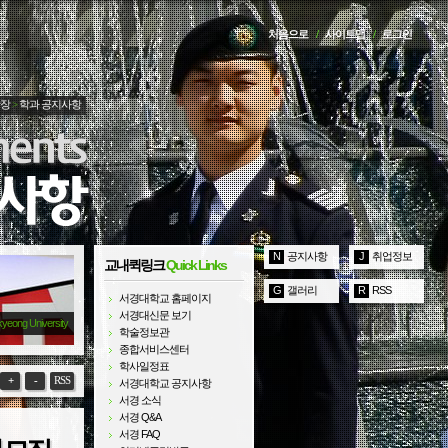
처음으로
/
사이트맵
/
로그인
광장
>
학과 공지사항
N
공지사항
J
취업정보
교내퀵링크
Quick Links
G
갤러리
R
RSS
서경대학교 홈페이지
서경대신문 보기
kyeong University
학술정보관
종합서비스센터
학사일정표
+
-
RSS
서경대학교 공지사항
서경 소식
서경 Q&A
서경 FAQ