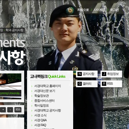
처음으로
/
사이트맵
/
로그인
광장
>
학과 공지사항
N
공지사항
J
취업정보
교내퀵링크
Quick Links
G
갤러리
R
RSS
서경대학교 홈페이지
서경대신문 보기
kyeong University
학술정보관
종합서비스센터
학사일정표
+
-
RSS
서경대학교 공지사항
서경 소식
서경 Q&A
서경 FAQ