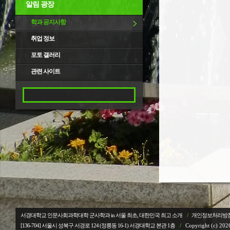
알림 광장
학과 공지사항
취업 정보
포토 갤러리
관련 사이트
서경대학교 인문사회과학대학 군사학과 in 서울 최초, 대한민국 최고 소개
/
개인정보처리방
[136-704] 서울시 성북구 서경로 124 (정릉동 16-1) 서경대학교
본관 1층
/
Copyright (c) 2026