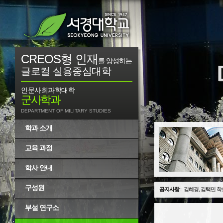
CREOS형 인재
를 양성하는
글로컬 실용중심대학
인문사회과학대학
군사학과
DEPARTMENT OF MILITARY STUDIES
학과 소개
교육 과정
학사 안내
구성원
공지사항
:
김혜경, 김택민 학
부설 연구소