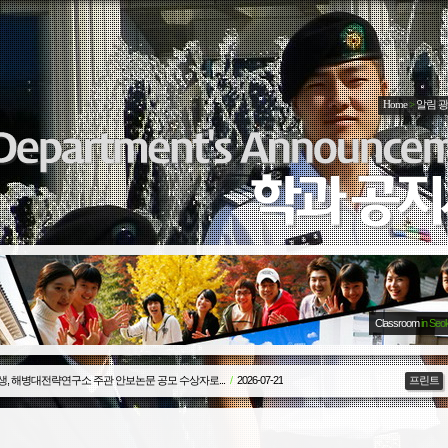
Home
>
알림 
Classroom
in Seo
생, 해병대전략연구소 주관 안보논문 공모 수상자로...
/
2026-07-21
프린트