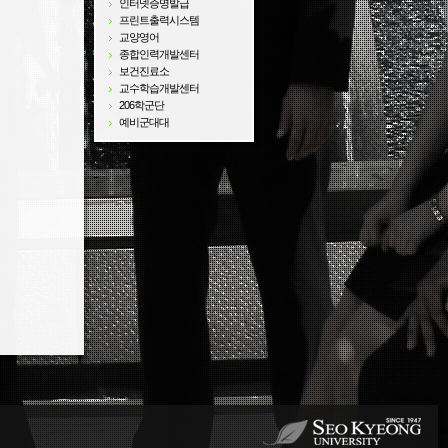
인터넷증명발급
프린트출력시스템
교양영어
종합인력개발센터
보건진료소
교수학습개발센터
206학군단
예비군대대