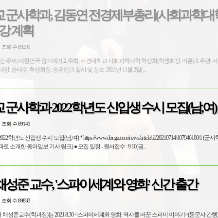
 군사학과, 김동연 전경제부총리(사회과학대
특강 계획
조회 수 89231
군사학과(자치지휘 대대장: 송태수, 학생회장: 송우진) 3. 일시 및 장소: 2021년 11월 2일(...
군사학과 2022학년도 신입생 수시 모집(남,여)
조회 수 89141
 신입생 수시 모집(남,여) * https://www.donga.com/news/article/all/20210714/107946100/1 
대학교를 대표하는 학과로 소개한 동아일보 기사 링크) ● 모집 일정 - 원서접수 : 9.10(금...
성준 교수, '스파이세계와 영화' 신간 출간
조회 수 89833
 채성준교수(학과장)는 2021.8.30 <스파이세계와 영화: 역사를 바꾼 스파이 이야기>(동문사 간행