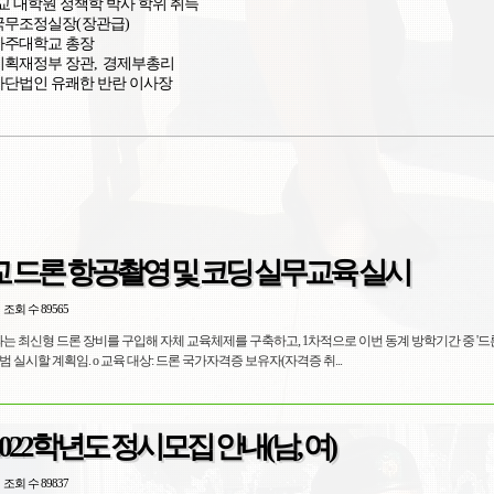
 대학원 정책학 박사 학위 취득
국무조정실장
(
장관급
)
아주대학교 총장
기획재정부 장관
,
경제부총리
사단법인 유쾌한 반란 이사장
 드론 항공촬영 및 코딩 실무교육 실시
조회 수 89565
과는 최신형 드론 장비를 구입해 자체 교육체제를 구축하고, 1차적으로 이번 동계 방학기간 중 '
및 코딩 실무교육'을 시범 실시할 계획임. o 교육 대상: 드론 국가자격증 보유자(자격증 취...
022학년도 정시모집 안내(남, 여)
조회 수 89837