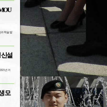
MOU
)과 학술 발
 신설
021년 겨
생 모