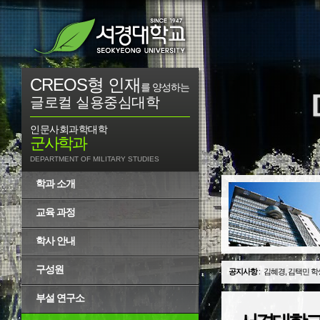
CREOS형 인재
를 양성하는
글로컬 실용중심대학
인문사회과학대학
군사학과
DEPARTMENT OF MILITARY STUDIES
학과 소개
교육 과정
학사 안내
구성원
공지사항
:
김혜경, 김택민 학
부설 연구소