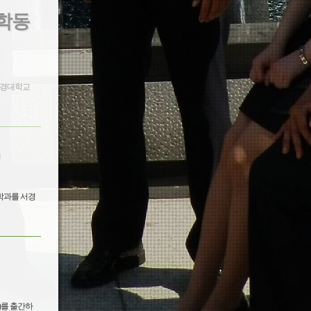
학 동
(군사학과를 서경
)를 출간하