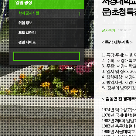
서경대학교
알림 광장
문) 초청 특
학과 공지사항
취업 정보
군사학과
*.249.123.165
포토 갤러리
관련 사이트
< 특강 세부계획
>
1.
특강 주제
: 대
2.
주최
:
서경대학교
3.
주관
:
서경대학교
3.
일시 및 장소
: 20
4.
참석대상
:
서경대
5.
방역지원
:
서경대
※
정부의 방역지침
<
김동연 전 경제부
1974
년 덕수상고
(6
1978
년 국제대학
(
현
1982
년 제
6
회 입법
1983
년 총무처
(
현 
1988
년 서울대학교