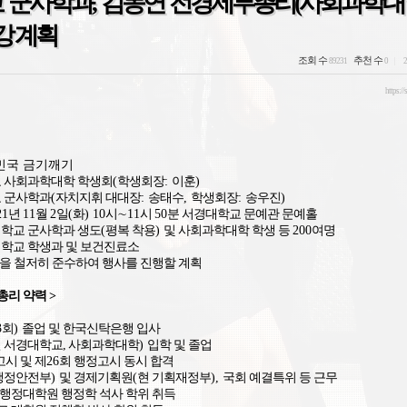
 군사학과, 김동연 전경제부총리(사회과학대
강 계획
조회 수
추천 수
89231
0
2
https://
한민국 금기깨기
 사회과학대학 학생회
(
학생회장
:
이훈
)
 군사학과
(
자치지휘 대대장
:
송태수
,
학생회장
:
송우진
)
21
년
11
월
2
일
(
화
) 10
시
∼
11
시
50
분 서경대학교 문예관 문예홀
학교 군사학과 생도
(
평복 착용
)
및 사회과학대학 학생 등
200
여명
학교 학생과 및 보건진료소
을 철저히 준수하여 행사를 진행할 계획
총리 약력 >
3
회
)
졸업 및 한국신탁은행 입사
 서경대학교, 사회과학대학
)
입학 및 졸업
고시 및 제
26
회 행정고시 동시 합격
행정안전부
)
및 경제기획원
(
현 기획재정부
),
국회 예결특위 등 근무
 행정대학원 행정학 석사 학위 취득