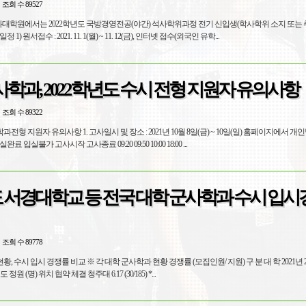
조회 수 89527
화대학원에서는 2022학년도 국방경영전공(야간) 석사학위과정 전기 신입생(학사학위 소지 또는
대상)을 모집함. 2. 전형일정 1) 원서접수 : 2021. 11. 1(월) ~ 11. 12(금), 인터넷 접수(외국인 유학...
학과, 2022학년도 수시 전형 지원자 유의사항
조회 수 89322
소 : 2021년 10월 8일(금) ~ 10일(일) 홈페이지에서 개인별로 조회
(보라색 글씨 클릭!!) 입실완료 입실불가 고사시작 고사종료 09:20 09:50 10:00 18:00 ...
도 서경대학교 등 전국 대학 군사학과 수시 입
조회 수 89778
군사학과 현황 경쟁률 (모집인원/ 지원) 구 분 대 학 2021년 2022년 학과
현황 수시 수시 개설 년도 정원 (명) 위치 협약 체결 청주대 6.17 (30/185) *...