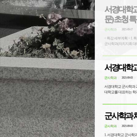
서경대학교
문) 초청 
군사학과
2021-09-17
< 특강 세부계획 > 1. 특강 주제: 대한민국 금기깨기 2. 주최: 서경대학교 사회과학대학 학생회(학생회장: 이훈) 3. 주관: 서경대학교
서경대학교 
군사학과
2021-09-03
서경대학교 군사학과 2022학년도
군사학과 채
군사학과
2021-09-03
1. 서경대학교 군사학과