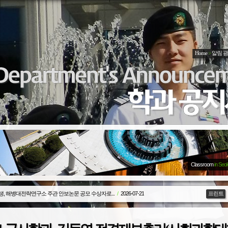
Home
>
알림 
Classroom
in Seo
생, 해병대전략연구소 주관 안보논문 공모 수상자로...
/
2026-07-21
프린트