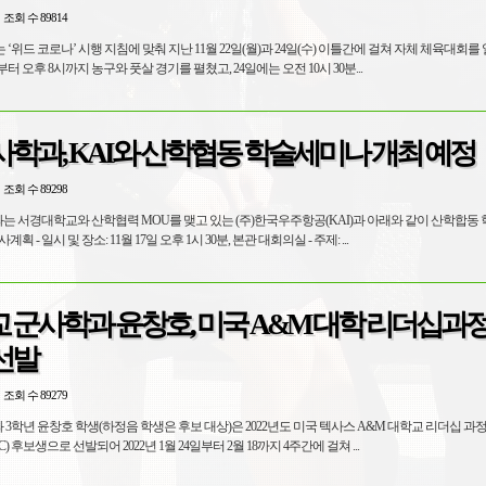
조회 수 89814
드 코로나’ 시행 지침에 맞춰 지난 11월 22일(월)과 24일(수) 이틀간에 걸쳐 자체 체육대회를 열었
부터 오후 8시까지 농구와 풋살 경기를 펼쳤고, 24일에는 오전 10시 30분...
학과, KAI와 산학협동 학술세미나 개최 예정
조회 수 89298
과는 서경대학교와 산학협력 MOU를 맺고 있는 (주)한국우주항공(KAI)과 아래와 같이 산학합동
를 개최할 예정임. 2. 행사계획 - 일시 및 장소: 11월 17일 오후 1시 30분, 본관 대회의실 - 주제: ...
 군사학과 윤창호, 미국 A&M 대학 리더십과정
선발
조회 수 89279
 3학년 윤창호 학생(하정음 학생은 후보 대상)은 2022년도 미국 텍사스 A&M 대학교 리더십 과
) 후보생으로 선발되어 2022년 1월 24일부터 2월 18까지 4주간에 걸쳐 ...