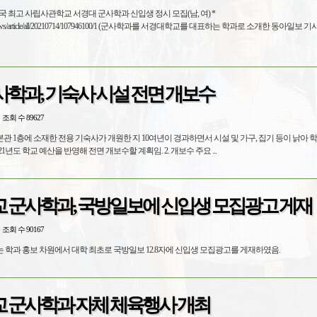
 최고 사립사관학교 서경대 군사학과 신입생 정시 모집(남, 여) *
com/news/article/all/20210714/107946100/1 (군사학과를 서경대학교를 대표하는 학과로 소개한 동아일보 기
학과, 기숙사 시설 전면 개보수
조회 수 89627
본관 1층에 소재한 전용 기숙사가 개원한 지 10여년이 경과하면서 시설 및 가구, 집기 등이 낡아 
활에 불편함이 있어 2021년도 학교 예산을 반영해 전면 개보수할 계획임. 2. 개보수 주요 ...
 군사학과, 국방일보에 신입생 모집광고 게재
조회 수 90167
학과 홍보 차원에서 대학 최초로 국방일보 12.8자에 신입생 모집광고를 게재하였음.
 군사학과 자체 체육행사 개최