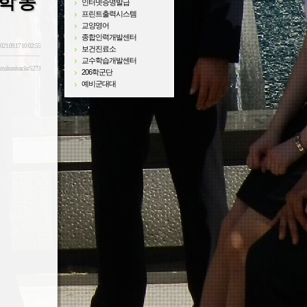
학 동
인터넷증명발급
프린트출력시스템
교양영어
종합인력개발센터
021.09.17 10:02:55
보건진료소
교수학습개발센터
sm.skuniv.ac.kr/5273
206학군단
예비군대대