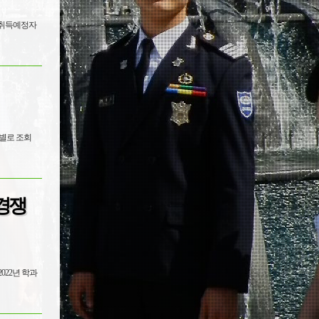
 취득예정자
시경쟁