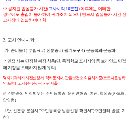
※
공지된 입실불가 시간
(
고사시작
10
분전
)
이후에는 어떠한
경우에도 출입이 불가하여 귀가조치 되오니
반드시 입실불가 시간 전
고사장에 입실하여야 함
2.
고사 안내사항
가
.
준비물
1)
수험표
2)
신분증
3)
필기도구
4)
운동복과 운동화
* 면접 시는 단정한 복장 착용(단, 특정학교 표시지양 등 브라인드 면접
에 지장을 초래하지 않게 유의)
5)
자가격리자 사전신청서
,
격리통지서
,
관할보건소 외출허가증
(
코로나음성확
인 포함
) :
고사
1
주 전까지 사전제출
※
신분증의 인정범위는 주민등록증
,
운전면허증
,
여권
,
학생증
(
카드형
,
압인형
)
〔
단
,
신분증 분실시
“
주민등록증 발급신청 확인서
”(
주민센터 발급
)
지
참
〕