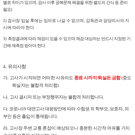
별로 차이가 있으며, 검사 이후 공복문제 해결을 위한 별도의 간식 등 준비
필요)
2
)
검사장 입실 후에는 임의로 나갈 수 없으며
,
감독관과 담당의사의 지
시에 따라야 한다
.
3)
측정결과에 따라 재검이 있을 수 있으며 재검 대상자는 반드시 지정된 기
간에 재측정 받아야 한다
.
4.
유의사항
가
.
고사가 시작되면 어떠한 사유라도
종료 시까지 퇴실은 금함
(
중도
퇴실자는 불합격 처리함
)
나
.
고사 결시자 또는 부정행위자는 불합격 처리합니다
.
다
.
코로나
19
대면고사 대응방안에 따라 수험생 외 학부모
,
보호자
,
외
부인 등은 출입이 통제됩니다
.
라
.
고사장 주변 교통 혼잡이 예상되오니 충분한 시간적 여유를 가지