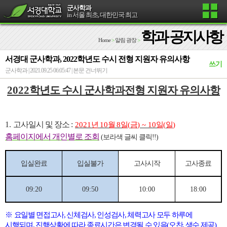
군사학과
in 서울 최초, 대한민국 최고
학과 공지사항
Home
>
알림 광장
>
서경대 군사학과, 2022학년도 수시 전형 지원자 유의사항
쓰기
군사학과 | 2021.09.25 06:05:47 |
본문 건너뛰기
2022
학년도 수시 군사학과전형 지원자 유의사항
1.
고사일시 및 장소
:
2021
년
10
월
8
일
(
금
) ~ 10
일
(
일
)
홈페이지에서 개인별로 조회
(보라색 글씨 클릭!!)
입실완료
입실불가
고사시작
고사종료
09:20
09:50
10:00
18:00
※
요일별 면접고사
,
신체검사
, 인성검사,
체력고사 모두 하루에
시행되며
,
진행상황에 따라 종료시간은 변경될 수 있음
(오찬, 생수
제공
)