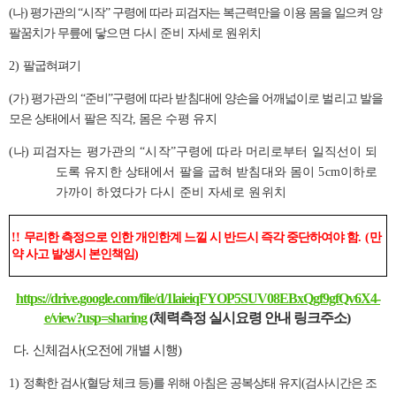
(
나
)
평가관의
“
시작
”
구령에 따라 피검자는 복근력만을 이용 몸을 일으켜 양
팔꿈치가 무릎에
닿으면 다시 준비 자세로 원위치
2)
팔굽혀펴기
(
가
)
평가관의
“
준비
”
구령에 따라 받침대에 양손을 어깨넓이로 벌리고 발을
모은 상태에서 팔은 직각
,
몸은 수평 유지
(
나
)
피검자는 평가관의
“
시작
”
구령에 따라 머리로부터 일직선이 되
도록 유지한 상태에서 팔을 굽혀 받침대와 몸이
5cm
이하로
가까이 하였다가 다시 준비 자세로 원위치
!!
무리한 측정으로 인한 개인한계 느낄 시 반드시 즉각 중단하여야 함
. (
만
약 사고 발생시 본인책임
)
https://drive.google.com/file/d/1laieiqFYOP5SUV08EBxQgf9gfQv6X4-
e/view?usp=sharing
(체력측정 실시요령 안내 링크주소)
다
.
신체검사(오전에 개별 시행)
1)
정확한 검사(혈당 체크 등)를 위해 아침은 공복상태 유지(검사시간은 조