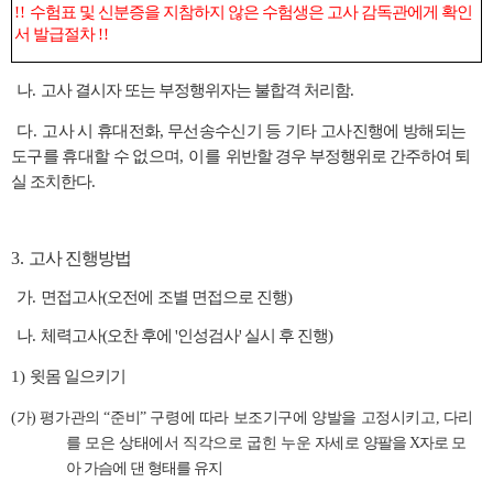
!!
수험표 및 신분증을 지참하지 않은 수험생은 고사 감독관에게 확인
서 발급절차
!!
나
.
고사 결시자 또는 부정행위자는 불합격 처리함
.
다
.
고사 시 휴대전화
,
무선송수신기 등 기타 고사진행에 방해되는
도구를 휴대할 수 없으며
,
이를
위반할 경우 부정행위로 간주하여 퇴
실 조치한다
.
3.
고사 진행방법
가
.
면접고사(오전에
조별 면접으로 진행)
나
.
체력고사(오찬 후에 '인성검사' 실시 후 진행)
1)
윗몸 일으키기
(
가
)
평가관의
“
준비
”
구령에 따라 보조기구에 양발을 고정시키고
,
다리
를 모은 상태에서 직각으로 굽힌 누운 자세로
양팔을 X자로 모
아
가슴에 댄 형태를 유지