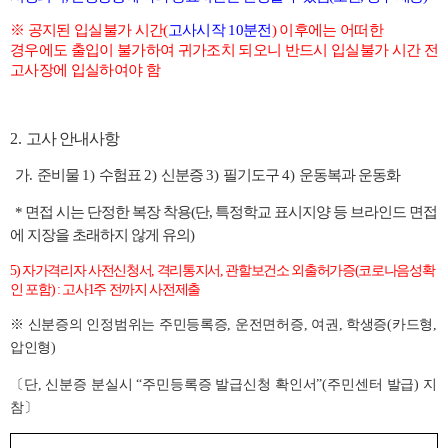
※
공지된 입실불가 시간
(
고사시작
10
분전
)
이후에는 어떠한
경우에도 출입이 불가하여 귀가조치 되오니
반드시 입실불가 시간 전
고사장에 입실하여야 함
2.
고사 안내사항
가
.
준비물
1)
수험표
2)
신분증
3)
필기도구
4)
운동복과 운동화
* 면접 시는 단정한 복장 착용(단, 특정학교 표시지양 등 브라인드 면접
에 지장을 초래하지 않게 유의)
5)
자가격리자 사전신청서
,
격리통지서
,
관할보건소 외출허가증
(
코로나음성확
인 포함
) :
고사
1
주 전까지 사전제출
※
신분증의 인정범위는 주민등록증
,
운전면허증
,
여권
,
학생증
(
카드형
,
압인형
)
〔
단
,
신분증 분실시
“
주민등록증 발급신청 확인서
”(
주민센터 발급
)
지
참
〕