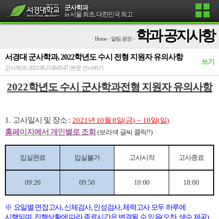
군사학과
in 서울 최초, 대한민국 최고
학과 공지사항
Home
>
알림 광장
>
서경대 군사학과, 2022학년도 수시 전형 지원자 유의사항
쓰기
군사학과 | 2021.09.25 06:05:47 |
본문 건너뛰기
2022
학년도 수시 군사학과전형 지원자 유의사항
1.
고사일시 및 장소
:
2021
년
10
월
8
일
(
금
) ~ 10
일
(
일
)
홈페이지에서 개인별로 조회
(보라색 글씨 클릭!!)
입실완료
입실불가
고사시작
고사종료
09:20
09:50
10:00
18:00
※
요일별 면접고사
,
신체검사
, 인성검사,
체력고사 모두 하루에
시행되며
,
진행상황에 따라 종료시간은 변경될 수 있음
(오찬, 생수
제공
)