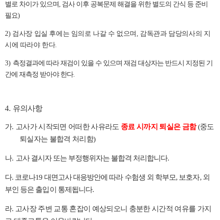
별로 차이가 있으며, 검사 이후 공복문제 해결을 위한 별도의 간식 등 준비
필요)
2
)
검사장 입실 후에는 임의로 나갈 수 없으며
,
감독관과 담당의사의 지
시에 따라야 한다
.
3)
측정결과에 따라 재검이 있을 수 있으며 재검 대상자는 반드시 지정된 기
간에 재측정 받아야 한다
.
4.
유의사항
가
.
고사가 시작되면 어떠한 사유라도
종료 시까지 퇴실은 금함
(
중도
퇴실자는 불합격 처리함
)
나
.
고사 결시자 또는 부정행위자는 불합격 처리합니다
.
다
.
코로나
19
대면고사 대응방안에 따라 수험생 외 학부모
,
보호자
,
외
부인 등은 출입이 통제됩니다
.
라
.
고사장 주변 교통 혼잡이 예상되오니 충분한 시간적 여유를 가지