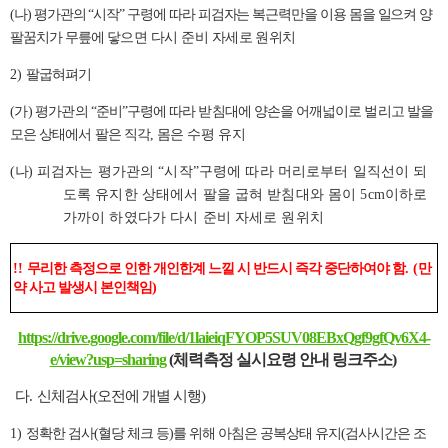
(
나
)
평가관의
“
시작
”
구령에 따라 피검자는 복근력만을 이용 몸을 일으켜 양
팔꿈치가 무릎에
닿으면 다시 준비 자세로 원위치
2)
팔굽혀펴기
(
가
)
평가관의
“
준비
”
구령에 따라 받침대에 양손을 어깨넓이로 벌리고 발을
모은 상태에서 팔은 직각
,
몸은 수평 유지
(
나
)
피검자는 평가관의
“
시작
”
구령에 따라 머리로부터 일직선이 되
도록 유지한 상태에서 팔을 굽혀 받침대와 몸이
5cm
이하로
가까이 하였다가 다시 준비 자세로 원위치
!!
무리한 측정으로 인한 개인한계 느낄 시 반드시 즉각 중단하여야 함
. (
만
약 사고 발생시 본인책임
)
https://drive.google.com/file/d/1laieiqFYOP5SUV08EBxQgf9gfQv6X4-
e/view?usp=sharing
(체력측정 실시요령 안내 링크주소)
다
.
신체검사(오전에 개별 시행)
1)
정확한 검사(혈당 체크 등)를 위해 아침은 공복상태 유지(검사시간은 조