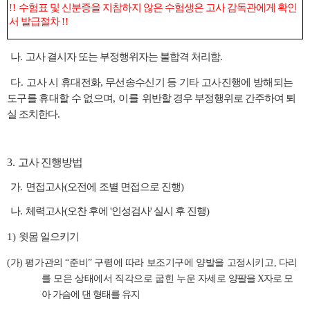
!!
수험표 및 신분증을 지참하지 않은 수험생은 고사 감독관에게 확인
서 발급절차
!!
나
.
고사 결시자 또는 부정행위자는 불합격 처리함
.
다
.
고사 시 휴대전화
,
무선송수신기 등 기타 고사진행에 방해되는
도구를 휴대할 수 없으며
,
이를
위반할 경우 부정행위로 간주하여 퇴
실 조치한다
.
3.
고사 진행방법
가
.
면접고사(오전에
조별 면접으로 진행)
나
.
체력고사(오찬 후에 '인성검사' 실시 후 진행)
1)
윗몸 일으키기
(
가
)
평가관의
“
준비
”
구령에 따라 보조기구에 양발을 고정시키고
,
다리
를 모은 상태에서 직각으로 굽힌 누운 자세로
양팔을 X자로 모
아
가슴에 댄 형태를 유지