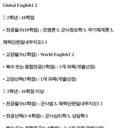
Global English1 2

2
학년
: 18
학점
•
전공필수
(10
학점
) :
전쟁론
3,
군사정보학
3,
무기체계론
3,
체력단련및내무지도
3 1
•
교양필수
(2
학점
) : World English1 2
•
복수 또는 융합전공
(3
학점
) : 1
개 과목
(
개별선정
)
•
교양선택
(3
학점
) : 1
개 과목
(
개별선정
)

3
학년
: 16
학점 이상
•
전공필수
(4
학점
) :
군사법
3,
체력단련및내무지도
5 1
•
전공선택
(3~6
학점
) :
군사심리학
3,
상담학
3