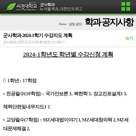
군사학과
in 서울 최초, 대한민국 최고
학과 공지사항
Home
>
알림 광장
>
군사학과 2024-1학기 수강지도 계획
쓰기
군사학과 | 2023.12.15 15:41:40 |
본문 건너뛰기
2024-1
학년도 학년별 수강신청 계획

1
학년
: 17
학점
•
전공필수
(10
학점
) :
국가안보론
3,
북한학
3,
장교진로설계1 3,
체력단련및내무지도
1 1
•
교양필수
(7
학점
) :
MZ
세대법이야기
1, MZ
세대창의력
2, MZ
세
대문제해결
2,