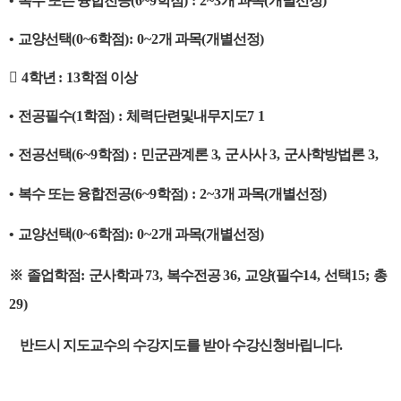
•
복수 또는 융합전공
(6~9
학점
) : 2~3
개 과목
(
개별선정
)
•
교양선택
(0~6
학점
): 0~2
개 과목
(
개별선정
)

4
학년
: 13
학점 이상
•
전공필수
(1
학점
) :
체력단련및내무지도
7 1
•
전공선택
(6~9
학점
) :
민군관계론
3,
군사사
3,
군사학방법론
3,
•
복수 또는 융합전공
(6~9
학점
) : 2~3
개 과목
(
개별선정
)
•
교양선택
(0~6
학점
): 0~2
개 과목
(
개별선정
)
※
졸업학점
:
군사학과
73,
복수전공
36,
교양
(
필수
14,
선택
15;
총
29)
반드시 지도교수의 수강지도를 받아 수강신청바립니다.