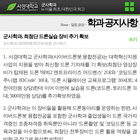
군사학과
in 서울 최초, 대한민국 최고
학과 공지사항
Home
>
알림 광장
>
군사학과, 최첨단 드론실습 장비 추가 확보
쓰기
군사학과 | 2024.05.08 20:55:16 |
본문 건너뛰기
1.
서경대학교 군사학과
(
사이버드론봇 융합전공
)
는 대학혁신지원
사업의 지원을 받아 최신형 드론 기자재를 기 확보(최첨단 영상장
비가 탑재된 드론 '
매빅
2
엔트프라이즈 어드벤스'
2
대와
'
코딩드론
주니랩
JDCode' 30
대
, '
드론 시뮬레이션 교육프로그램'
30
세트; 4
천여만원 상당)한데 이어 이번에 실습용 드론(코드론, 토리드론 31
대; 500여만원 상당)를 추가확보하였음.
2.
군사학과는 이 장비들을 활용해 드론동아리를 운영하는 한편, 사
이버드론봇 융합전공을 포함한 군사학과 졸업생들이 드론 국가자
격증인 조종자격증 취득뿐만 아니라 '드론촬영' 및 '코딩드론' 등 교
육과정을 이수함으로써, 최첨단 전투장비인 드론 활용 역량을 겸
비한 군 장교로 육성할 방침임.