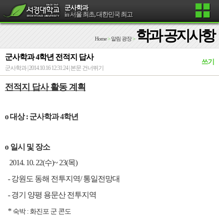
군사학과
in 서울 최초, 대한민국 최고
학과 공지사항
Home
>
알림 광장
>
군사학과 4학년 전적지 답사
쓰기
군사학과 | 2014.10.16 12:31:24 |
본문 건너뛰기
전적지 답사 활동 계획
o 대상 : 군사학과 4학년
o
일시 및 장소
2014. 10. 22(수)~ 23(목)
- 강원도 동해 전투지역/ 통일전망대
- 경기 양평 용문산 전투지역
*
숙박 : 화
진포 군 콘도