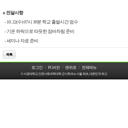
o
전달사항
- 10. 22(수) 07시 30분 학교 출발시간 엄수
- 기온 하락으로 따듯한 잠바차림 준비
- 세미나 자료 준비
목록
로그인
/
PC버전
/
맨위로
/
전체메뉴
© 서경대학교 인문사회과학대학 군사학과 in 서울 최초, 대한민국 최고