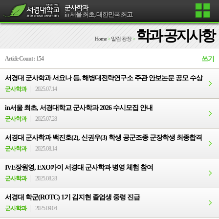
군사학과
in 서울 최초, 대한민국 최고
학과 공지사항
Home
>
알림 광장
>
Article Count : 154
쓰기
서경대 군사학과 서요나 등, 해병대전략연구소 주관 안보논문 공모 수상
군사학과
2025.07.14
in서울 최초, 서경대학교 군사학과 2026 수시모집 안내
군사학과
2025.07.28
서경대 군사학과 백진호(2), 신권우(3) 학생 공군조종 군장학생 최종합격
군사학과
2025.08.14
IVE장원영, EXO카이 서경대 군사학과 병영 체험 참여
군사학과
2025.08.28
서경대 학군(ROTC) 1기 김지현 졸업생 중령 진급
군사학과
2025.09.04