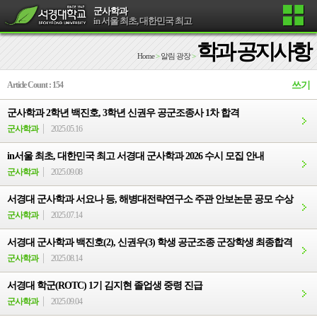
군사학과
in 서울 최초, 대한민국 최고
학과 공지사항
Home
>
알림 광장
>
Article Count : 154
쓰기
군사학과 2학년 백진호, 3학년 신권우 공군조종사 1차 합격
군사학과
2025.05.16
in서울 최초, 대한민국 최고 서경대 군사학과 2026 수시 모집 안내
군사학과
2025.09.08
서경대 군사학과 서요나 등, 해병대전략연구소 주관 안보논문 공모 수상
군사학과
2025.07.14
서경대 군사학과 백진호(2), 신권우(3) 학생 공군조종 군장학생 최종합격
군사학과
2025.08.14
서경대 학군(ROTC) 1기 김지현 졸업생 중령 진급
군사학과
2025.09.04