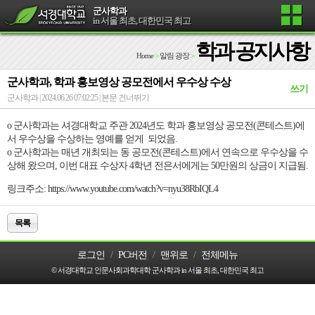
군사학과
in 서울 최초, 대한민국 최고
학과 공지사항
Home
>
알림 광장
>
군사학과, 학과 홍보영상 공모전에서 우수상 수상
쓰기
군사학과 | 2024.06.26 07:02:25 |
본문 건너뛰기
o 군사학과는 셔경대학교 주관 2024년도 학과 홍보영상 공모전(콘테스트)에
서 우수상을 수상하는 영예를 얻게 되었음.
o 군사학과는 매년 개최되는 동 공모전(콘테스트)에서 연속으로 우수상을 수
상해 왔으며, 이번 대표 수상자 4학년 전은서에게는 50만원의 상금이 지급됨.
링크주소: https://www.youtube.com/watch?v=nyu38RbIQL4
목록
로그인
/
PC버전
/
맨위로
/
전체메뉴
© 서경대학교 인문사회과학대학 군사학과 in 서울 최초, 대한민국 최고