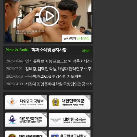
군사학과
안내 영상
News & Notice
학과 소식 및 공지사항
더보기
2026-08-04
인기 유튜브 예능 프로그램 ‘이덕후3’ 서경대 ...
2026-07-21
김혜경, 김택민 학생, 해병대전략연구소 주관 안보...
2026-06-18
군사학과, 2026-2 수강신청 지도계획
2026-04-30
서경대 경영문화대학원 국방경영전공 석사과정 후학...
대한민국 국방부
대한민국 육군
대한민국 해군
대한민국 공군
대한민국 해병대
육군학생군사학교