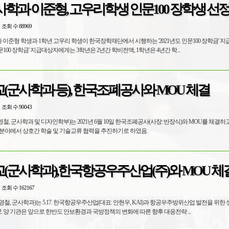
학과 이준형, 고우리학생 인문100 장학생 선
조회 수 88969
 이준형 학생과 1학년 고우리 학생이 한국장학재단에서 시행하는 '2021년도 인문100 장학금' 
습니다. 2. '인문100 장학금' 지급대상자에게는 3학년은 2년간 학비전액, 1학년은 4년간 학...
군사학과 등), 한국조폐공사와 MOU 체결
조회 수 90043
영철, 군사학과 및 디자인학부)는 2021년 6월 10일 한국조폐공사(사장: 반장식)와 MOU를 체결하
분야에서 상호간 학술 및 기술교류 협력을 추진하기로 하였음.
(군사학과),한국항공우주산업(주)와 MOU 체
조회 수 162167
최영철, 군사학과)는 5.17. 한국항공우주산업(대표: 안현우, KAI)과 항공우주방위산업 발전을 위한
(MOU)를 체결하였다. 2. 양 기관은 앞으로 한반도 안보환경과 국방정책의 변화에 따른 향후 대응전략 ...