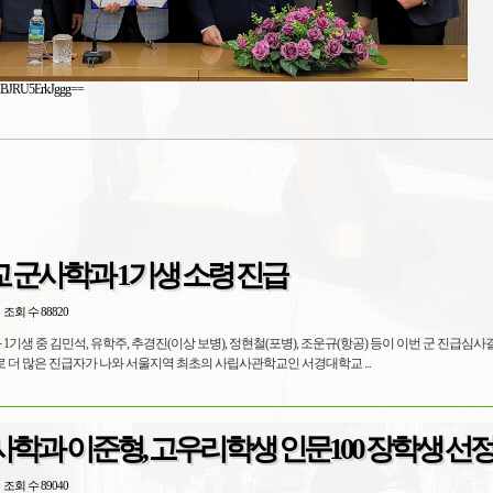
 군사학과 1기생 소령 진급
조회 수 88820
1기생 중 김민석, 유학주, 추경진(이상 보병), 정현철(포병), 조운규(항공) 등이 이번 군 진급심사
니다. * 앞으로 더 많은 진급자가 나와 서울지역 최초의 사립사관학교인 서경대학교 ...
학과 이준형, 고우리학생 인문100 장학생 선
조회 수 89040