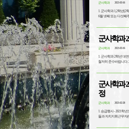
군사학과
2021-03-16
1. 군사학과 1,2학년
6월 넷째 또는 다섯째주
군사학과 
군사학과
2021-03-16
1. 군사학과 2학년 대
철저히 준수바랍니다. 2
군사학과 2
정
군사학과
2021-02-28
1. 승급행사 - 202
들과 자치지휘근무자(대대