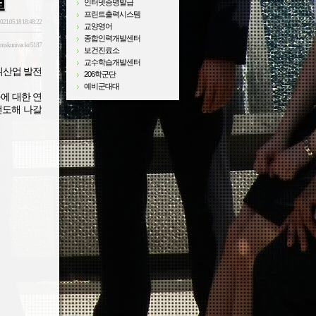
결
인터넷증명발급
프린트출력시스템
021.05.18 18:48:22
교양영어
종합인력개발센터
sm.skuniv.ac.kr/5187
보건진료소
교수학습개발센터
위산업 발전
206학군단
예비군대대
에 대한 연
선도해 나갈