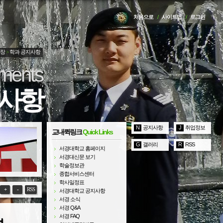
처음으로
/
사이트맵
/
로그인
광장
>
학과 공지사항
ments
지사항
N
공지사항
J
취업정보
교내퀵링크
Quick Links
G
갤러리
R
RSS
서경대학교 홈페이지
서경대신문 보기
학술정보관
종합서비스센터
학사일정표
+
-
RSS
서경대학교 공지사항
서경 소식
서경 Q&A
서경 FAQ