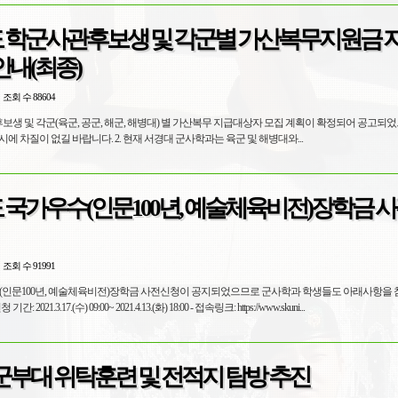
년도 학군사관후보생 및 각군별 가산복무지원금 
안내(최종)
조회 수 88604
관 후보생 및 각군(육군, 공군, 해군, 해병대) 별 가산복무 지급대상자 모집 계획이 확정되어 공고되
에 차질이 없길 바랍니다. 2. 현재 서경대 군사학과는 육군 및 해병대와...
도 국가우수(인문100년, 예술체육비전)장학금 사
조회 수 91991
우수(인문100년, 예술체육비전)장학금 사전신청이 공지되었으므로 군사학과 학생들도 아래사항을 
021.3.17.(수) 09:00~ 2021.4.13.(화) 18:00 - 접속링크: https://www.skuni...
군부대 위탁훈련 및 전적지 탐방 추진