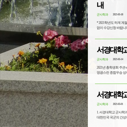
내
군사학과
2021-05-18
* 2021학년도 하계
없이 수강신청 바랍니다.
서경대학교
군사학과
2021-05-14
2021년 총학생회 주
영광스런 종합우승 성
서경대학교
군사학과
2021-05-01
1. 서경대학교 군사학
대한민국 국군의 간성이