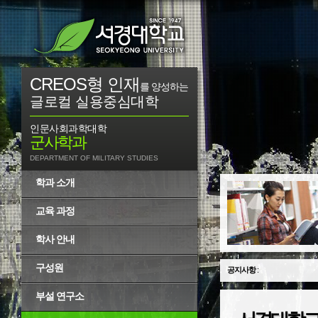
CREOS형 인재
를 양성하는
글로컬 실용중심대학
인문사회과학대학
군사학과
DEPARTMENT OF MILITARY STUDIES
학과 소개
교육 과정
학사 안내
구성원
공지사항
:
부설 연구소