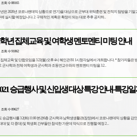
조회 수 88165
(2학년은 2020년 코로나팬데믹 상황으로 연기)을 대상으로 군부대 위탁훈련 및 전적지 탐방을 기
에 실시할 예정입니다. 2. 구체적인 계획은 확정이 되는 대로 추후 공지하...
2학년 집체교육 및 여학생 멘토멘티 미팅 안내
조회 수 91862
면 집체교육 및 단합모임을 3.22(월) 오후 4시 혜인관 B1 1시청각실에서 개최합니다. * 참가자들
. 군사학과 전체 여학생과 군사학과 조동연교수와의 멘토멘티 미팅을 3.2...
021 승급행사 및 신입생 대상 특강 안내-특강일
조회 수 89627
1학년도 승급행사를 3.2(화) 11:00 본관6층 군사학과 남학생생활관(잠정)에서 코로나팬데믹 상황을 
 및 각 중대) 및 학생회 간부들만 참석한 가운데 약식으로 진행할 예정 2....