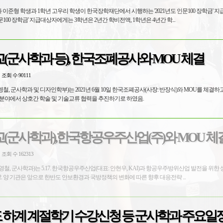
 이준형 학생과 1학년 고우리 학생이 한국장학재단에서 시행하는 '2021년도 인문100 장학금' 
습니다. 2. '인문100 장학금' 지급대상자에게는 3학년은 2년간 학비전액, 1학년은 4년간 학...
군사학과 등), 한국조폐공사와 MOU 체결
조회 수 90111
영철, 군사학과 및 디자인학부)는 2021년 6월 10일 한국조폐공사(사장: 반장식)와 MOU를 체결하
분야에서 상호간 학술 및 기술교류 협력을 추진하기로 하였음.
(군사학과),한국항공우주산업(주)와 MOU 체
조회 수 162313
최영철, 군사학과)는 5.17. 한국항공우주산업(대표: 안현우, KAI)과 항공우주방위산업 발전을 위한
(MOU)를 체결하였다. 2. 양 기관은 앞으로 한반도 안보환경과 국방정책의 변화에 따른 향후 대응전략 ...
도 하계 계절학기 수강신청 등 군사학과 주요일