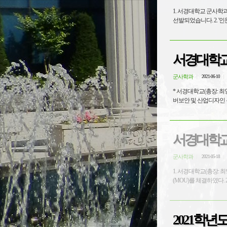
1. 서경대학교 군사학과
선발되었
서경대학교(
군사학과
2021-06-10
* 서경대학교(총장: 최
버보안 및 산업디자인 
서경대학교
군사학과
2021-05-18
1. 서경대학교(총장: 
2021학년