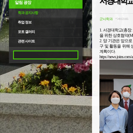
서경대학교(
알림 광장
학과 공지사항
군사학과
*.249.123.165
취업 정보
1. 서경대학교(총장:
포토 갤러리
을 위한 상호협약(M
2. 양 기관은 앞으로
관련 사이트
구 및 활동을 위해 
계획이다.
https://news.joins.com/