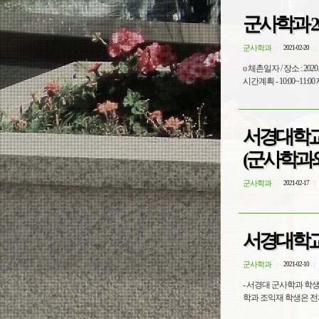
군사학과 2
군사학과
2021-02-20
o 체촌일자 / 장소 : 2
시간계획 - 10:00~11:
서경대학교 
(군사학과와
군사학과
2021-02-17
서경대학교
군사학과
2021-02-10
- 서경대 군사학과 학
학과 조익재 학생은 전체