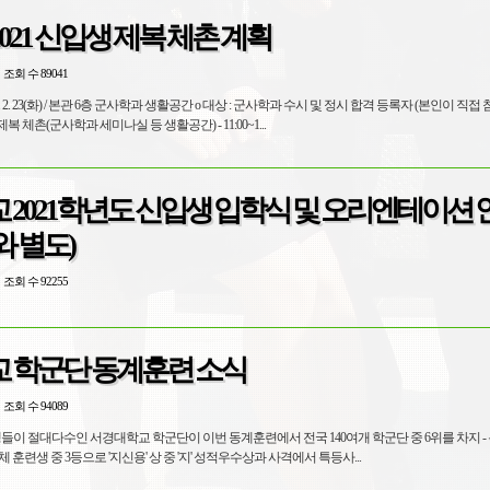
021 신입생 제복 체촌 계획
조회 수 89041
020. 2. 23(화) / 본관 6층 군사학과 생활공간 o 대상 : 군사학과 수시 및 정시 합격 등록자 (본인이 직접 
00 제복 체촌(군사학과 세미나실 등 생활공간) - 11:00~1...
2021학년도 신입생 입학식 및 오리엔테이션 
 별도)
조회 수 92255
 학군단 동계훈련 소식
조회 수 94089
생들이 절대다수인 서경대학교 학군단이 이번 동계훈련에서 전국 140여개 학군단 중 6위를 차지 -
 훈련생 중 3등으로 '지신용' 상 중 '지' 성적우수상과 사격에서 특등사...