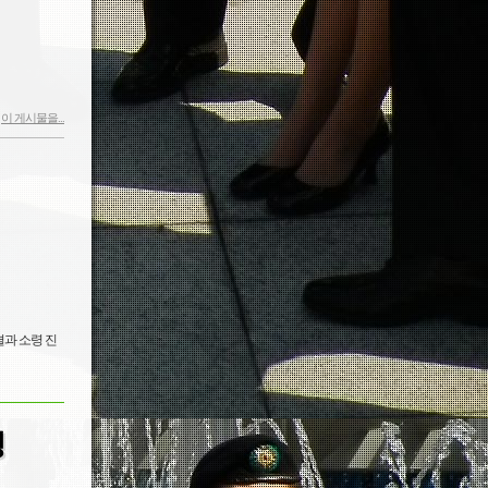
이 게시물을...
결과 소령 진
정