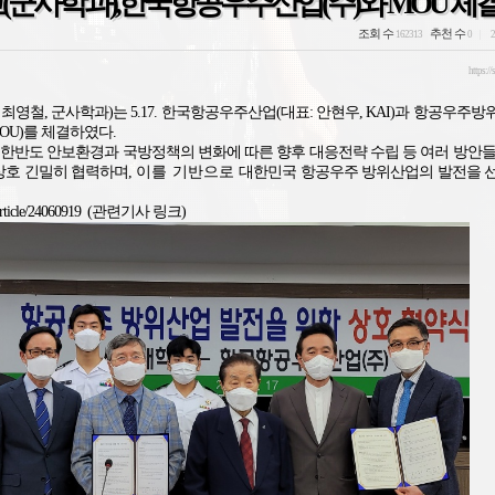
군사학과),한국항공우주산업(주)와 MOU 체
조회 수
추천 수
162313
0
2
https://
 최영철, 군사학과)는 5.17. 한국항공우주산업(
대표: 안현우, KAI)
과 항공우주방
OU)를 체결하였다.
한반도 안보환경과 국방정책의 변화에 따른 향후 대응전략 수립 등 여러 방안들
상호 긴밀히 협력하며,
이를 기반으로
대한민국 항공우주 방위산업의 발전을 
article/24060919 (
관련기사 링크)