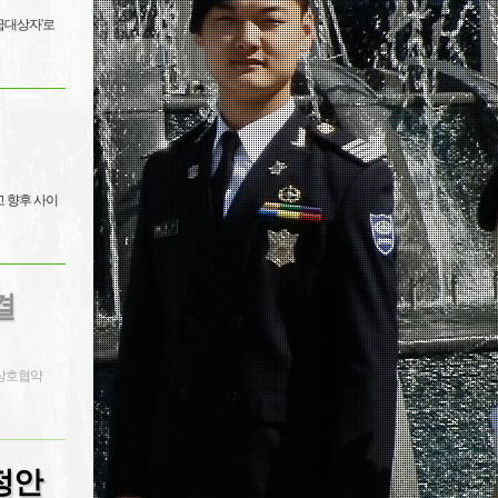
지급대상자'로
고 향후 사이
결
 상호협약
정 안