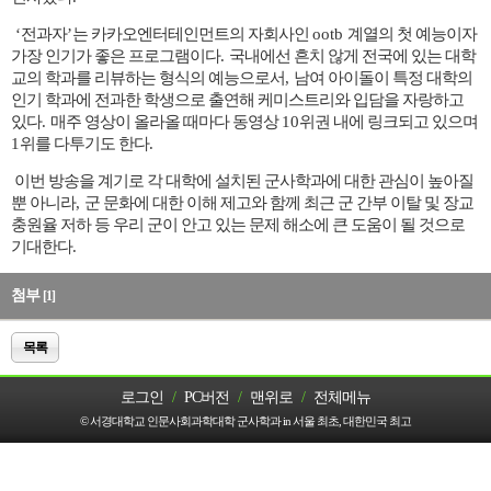
‘
전과자
’
는 카카오엔터테인먼트의 자회사인
ootb
계열의 첫 예능이자
가장 인기가 좋은 프로그램이다
.
국내에선 흔치 않게 전국에 있는 대학
교의 학과를 리뷰하는 형식의 예능으로서
,
남여 아이돌이 특정 대학의
인기 학과에 전과한 학생으로 출연해 케미스트리와 입담을 자랑하고
있다
.
매주 영상이 올라올 때마다 동영상
10
위권 내에 링크되고 있으며
1
위를 다투기도 한다
.
이번 방송을 계기로 각 대학에 설치된 군사학과에 대한 관심이 높아질
뿐 아니라
,
군 문화에 대한 이해 제고와 함께 최근 군 간부 이탈 및 장교
충원율 저하 등 우리 군이 안고 있는 문제 해소에 큰 도움이 될 것으로
기대한다
.
첨부
[1]
목록
로그인
/
PC버전
/
맨위로
/
전체메뉴
© 서경대학교 인문사회과학대학 군사학과 in 서울 최초, 대한민국 최고