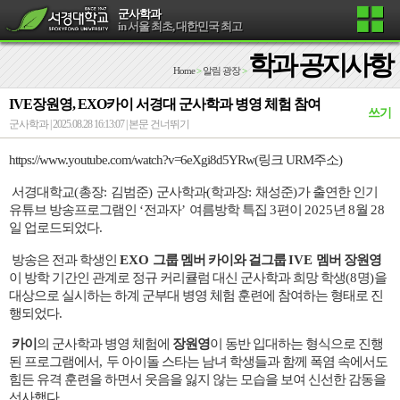
군사학과
in 서울 최초, 대한민국 최고
학과 공지사항
Home
>
알림 광장
>
IVE장원영, EXO카이 서경대 군사학과 병영 체험 참여
쓰기
군사학과 | 2025.08.28 16:13:07 |
본문 건너뛰기
https://www.youtube.com/watch?v=6eXgi8d5YRw(링크 URM주소)
서경대학교
(
총장
:
김범준
)
군사학과
(
학과장
:
채성준
)
가 출연한 인기
유튜브 방송프로그램인
‘
전과자
’
여름방학 특집
3
편이
2025
년
8
월
28
일 업로드되었다
.
방송은 전과 학생인
EXO
그룹 멤버 카이와 걸그룹
IVE
멤버 장원영
이 방학 기간인 관계로 정규 커리큘럼 대신 군사학과 희망 학생
(8
명
)
을
대상으로 실시하는 하계 군부대 병영 체험 훈련에 참여하는 형태로 진
행되었다
.
카이
의 군사학과 병영 체험에
장원영
이 동반 입대하는 형식으로 진행
된 프로그램에서
,
두 아이돌 스타는 남녀 학생들과 함께 폭염 속에서도
힘든 유격 훈련을 하면서 웃음을 잃지 않는 모습을 보여 신선한 감동을
선사했다
.