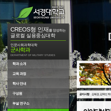
CREOS형 인재
를 양성하는
글로컬 실용중심대학
인문사회과학대학
군사학과
DEPARTMENT OF MILITARY STUDIES
학과 소개
교육 과정
학사 안내
구성원
공지사항
:
김혜경, 김택민 학
부설 연구소