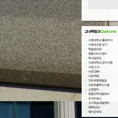
교내퀵링크
Quick Links
서경대학교 홈페이지
서경대신문 보기
학술정보관
종합서비스센터
학사일정표
서경대학교 공지사항
서경 소식
서경 Q&A
서경 FAQ
인터넷증명발급
프린트출력시스템
교양영어
종합인력개발센터
보건진료소
교수학습개발센터
206학군단
예비군대대