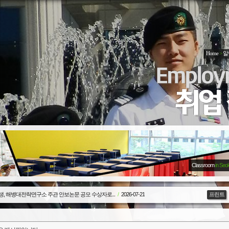
Home
>
알
Classroom
in Seo
생, 해병대전략연구소 주관 안보논문 공모 수상자로...
/
2026-07-21
프린트