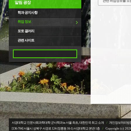
관련 취업정보를 모
알림 광장
학과 공지사항
취업 정보
포토 갤러리
관련 사이트
서경대학교 인문사회과학대학 군사학과 in 서울 최초, 대한민국 최고 소개
/
개인정보처리방
[136-704] 서울시 성북구 서경로 124 (정릉동 16-1) 서경대학교
본관 1층
/
Copyright (c) 2026