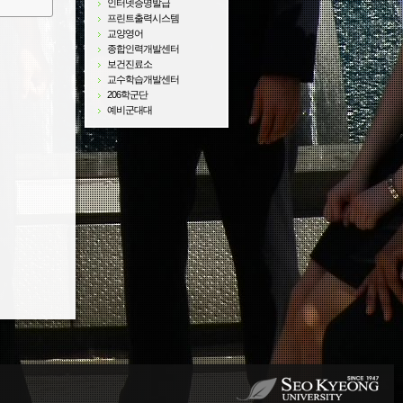
인터넷증명발급
프린트출력시스템
교양영어
종합인력개발센터
보건진료소
교수학습개발센터
206학군단
예비군대대