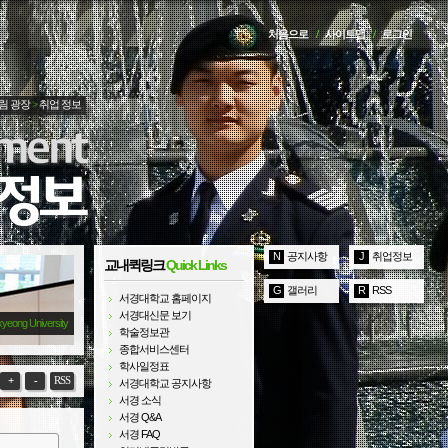
처음으로
/
사이트맵
/
로그인
림 광장
>
취업 정보
N
공지사항
J
취업정보
교내퀵링크
Quick Links
G
갤러리
R
RSS
서경대학교 홈페이지
서경대신문 보기
kyeong University
학술정보관
종합서비스센터
학사일정표
+
-
RSS
서경대학교 공지사항
서경 소식
서경 Q&A
서경 FAQ