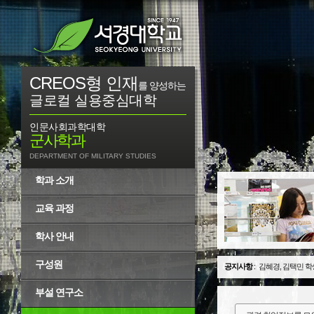
CREOS형 인재
를 양성하는
글로컬 실용중심대학
인문사회과학대학
군사학과
DEPARTMENT OF MILITARY STUDIES
학과 소개
교육 과정
학사 안내
구성원
공지사항
:
김혜경, 김택민 학
부설 연구소