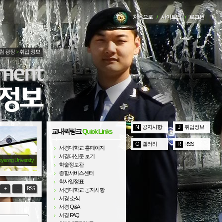
처음으로
/
사이트맵
/
로그인
림 광장
>
취업 정보
N
공지사항
J
취업정보
교내퀵링크
Quick Links
G
갤러리
R
RSS
서경대학교 홈페이지
서경대신문 보기
kyeong University
학술정보관
종합서비스센터
학사일정표
+
-
RSS
서경대학교 공지사항
서경 소식
서경 Q&A
서경 FAQ