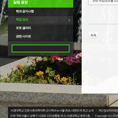
관련 취업정보를 모
알림 광장
학과 공지사항
취업 정보
포토 갤러리
목록
관련 사이트
서경대학교 인문사회과학대학 군사학과 in 서울 최초, 대한민국 최고 소개
/
개인정보처리방
[136-704] 서울시 성북구 서경로 124 (정릉동 16-1) 서경대학교
본관 1층
/
Copyright (c) 2026