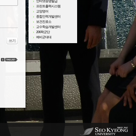
인터넷증명발급
프린트출력시스템
교양영어
종합인력개발센터
보건진료소
교수학습개발센터
206학군단
예비군대대
쓰기