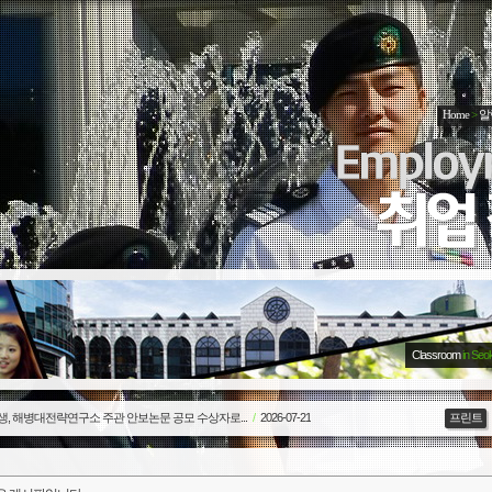
Home
>
알
Classroom
in Seo
생, 해병대전략연구소 주관 안보논문 공모 수상자로...
/
2026-07-21
프린트