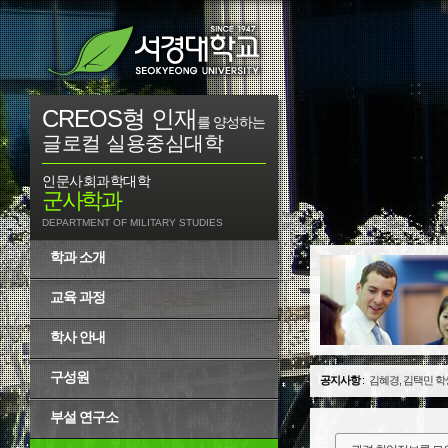
CREOS형 인재
를 양성하는
글로컬 실용중심대학
인문사회과학대학
군사학과
DEPARTMENT OF MILITARY STUDIES
학과 소개
교육 과정
학사 안내
구성원
공지사항
:
김혜경, 김택민 학
부설 연구소