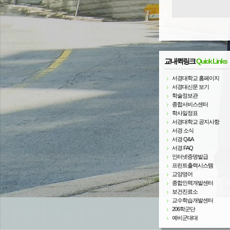
교내퀵링크
Quick Links
서경대학교 홈페이지
서경대신문 보기
학술정보관
종합서비스센터
학사일정표
서경대학교 공지사항
서경 소식
서경 Q&A
서경 FAQ
인터넷증명발급
프린트출력시스템
교양영어
종합인력개발센터
보건진료소
교수학습개발센터
206학군단
예비군대대