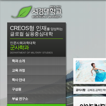
CREOS형 인재
를 양성하는
글로컬 실용중심대학
인문사회과학대학
군사학과
DEPARTMENT OF MILITARY STUDIES
학과 소개
교육 과정
학사 안내
구성원
공지사항
:
김혜경, 김택민 학
부설 연구소