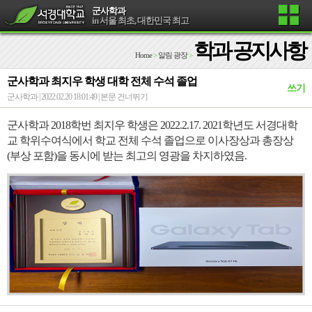
군사학과
in 서울 최초, 대한민국 최고
학과 공지사항
Home
>
알림 광장
>
군사학과 최지우 학생 대학 전체 수석 졸업
쓰기
군사학과 | 2022.02.20 18:01:49 |
본문 건너뛰기
군사학과 2018학번 최지우 학생은 2022.2.17. 2021학년도 서경대학
교 학위수여식에서 학교 전체 수석 졸업으로 이사장상과 총장상
(부상 포함)을 동시에 받는 최고의 영광을
차지하였음.