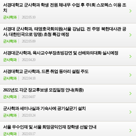
서경대학교 군사학과 학생 전원 체내무 수업 후 주1회 스포렉스 이용 조
치
군사학과
2022.05.10
서경대 군사학과, 태영호국회의원(서울 강남갑, 전 주영 북한대사관 공
사, 대한민국으로 망명) 초청 특강 예정
군사학과
2022.05.09
서경대군사학과, 육사교수부장초빙강연 및 선배와의대화 실시예정
군사학과
2022.04.20
서경대학교 군사학과, 드론 취업 동아리 설립 주도
군사학과
2022.04.18
2022년도 각군 장교후보생 모집일정 안내(최종)
군사학과
2022.04.07
군사학과 세미나실과 기숙사에 공기살균기 설치
군사학과
2022.03.24
서울 우수인재 및 서울 희망공익인재 장학생 선발 안내
군사학과
2022.03.17