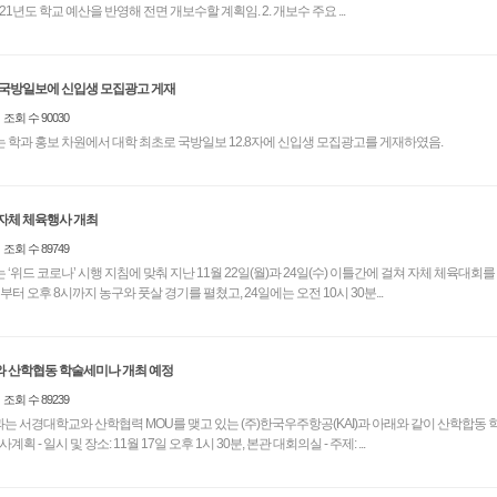
활에 불편함이 있어 2021년도 학교 예산을 반영해 전면 개보수할 계획임. 2. 개보수 주요 ...
 국방일보에 신입생 모집광고 게재
조회 수 90030
학과 홍보 차원에서 대학 최초로 국방일보 12.8자에 신입생 모집광고를 게재하였음.
자체 체육행사 개최
조회 수 89749
위드 코로나’ 시행 지침에 맞춰 지난 11월 22일(월)과 24일(수) 이틀간에 걸쳐 자체 체육대회를 열었
부터 오후 8시까지 농구와 풋살 경기를 펼쳤고, 24일에는 오전 10시 30분...
I와 산학협동 학술세미나 개최 예정
조회 수 89239
과는 서경대학교와 산학협력 MOU를 맺고 있는 (주)한국우주항공(KAI)과 아래와 같이 산학합동
를 개최할 예정임. 2. 행사계획 - 일시 및 장소: 11월 17일 오후 1시 30분, 본관 대회의실 - 주제: ...