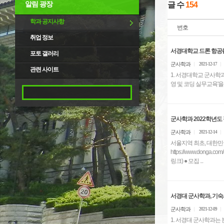
알림 광장
글 수
154
학과 공지사항
번호
취업 정보
서경대학교 드론 항공
포토 갤러리
군사학과
2021-12-17
관련 사이트
1. 서경대학교 군사학
군사학과 2022학년도 
군사학과
2021-12-14
서울지역 최초, 대한민국
https://www.dong
링크) ● 모집 ...
서경대 군사학과, 기숙
군사학과
2021-12-09
1. 서경대 군사학과는 