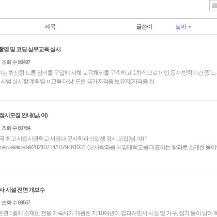
제목
글쓴이
날짜
촬영 및 코딩 실무교육 실시
조회 수 89497
과는 최신형 드론 장비를 구입해 자체 교육체제를 구축하고, 1차적으로 이번 동계 방학기간 중 '
영 및 코딩 실무교육'을 시범 실시할 계획임. o 교육 대상: 드론 국가자격증 보유자(자격증 취...
정시모집 안내(남, 여)
조회 수 89764
 최고 사립사관학교 서경대 군사학과 신입생 정시 모집(남, 여) *
a.com/news/article/all/20210714/107946100/1 (군사학과를 서경대학교를 대표하는 학과로 소개한 
사 시설 전면 개보수
조회 수 89567
본관 1층에 소재한 전용 기숙사가 개원한 지 10여년이 경과하면서 시설 및 가구, 집기 등이 낡아