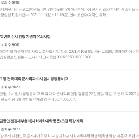
조회 수 89458
화대학원에서는 2022학년도 국방경영전공(야간) 석사학위과정 전기 신입생(학사학위 소지 또
자 대상)을 모집함. 2. 전형일정 1) 원서접수 : 2021. 11. 1(월) ~ 11. 12(금), 인터넷 접수(외국인 유학...
22학년도 수시 전형 지원자 유의사항
조회 수 89261
 장소 : 2021년 10월 8일(금) ~ 10일(일) 홈페이지에서 개인별로 조
회 (보라색 글씨 클릭!!) 입실완료 입실불가 고사시작 고사종료 09:20 09:50 10:00 18:00 ...
교 등 전국 대학 군사학과 수시 입시경쟁률 비교
조회 수 89720
 군사학과 현황 경쟁률 (모집인원/ 지원) 구 분 대 학 2021년 2022년 학
과 현황 수시 수시 개설 년도 정원 (명) 위치 협약 체결 청주대 6.17 (30/185) *...
김동연 전경제부총리(사회과학대학 동문) 초청 특강 계획
조회 수 89170