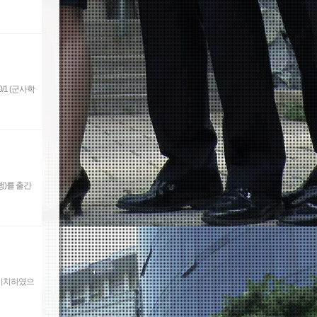
00/1 (군사학
행)를 출간
 비치하였으