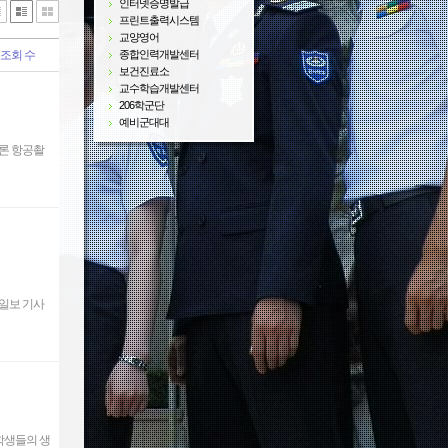
인터넷증명발급
프린트출력시스템
교양영어
조회 수
종합인력개발센터
보건진료소
교수학습개발센터
206학군단
예비군대대
드론 항공촬
동아일보 기사
 학생들의 생