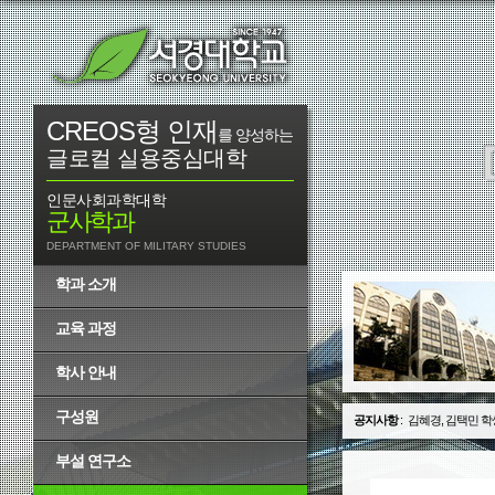
CREOS형 인재
를 양성하는
글로컬 실용중심대학
인문사회과학대학
군사학과
DEPARTMENT OF MILITARY STUDIES
학과 소개
교육 과정
학사 안내
구성원
공지사항
:
김혜경, 김택민 학
부설 연구소