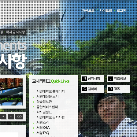
처음으로
/
사이트맵
/
로그인
광장
>
학과 공지사항
N
공지사항
J
취업정보
교내퀵링크
Quick Links
G
갤러리
R
RSS
서경대학교 홈페이지
서경대신문 보기
kyeong University
학술정보관
종합서비스센터
학사일정표
+
-
RSS
서경대학교 공지사항
서경 소식
서경 Q&A
서경 FAQ