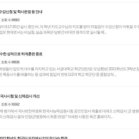
 수강신청 및 학사운영 등 안내
조회 수 88963
강신청이 8.17-20간 실시 중인 바, 각 학년 지도교수님의 지도를 받아 차질없이 수강신청이 이뤄질 수
-2학기 수업은 현재로서는 비실험, 실습 과목은 당분간 비대면 원격으로 실시될 예...
서경대학교 학군단, 우수한 성적으로 하계훈련 종료
조회 수 88838
생들이 압도적 대수를 차지하고 있는 서경대학교 학군단(단장: 오성환)은 2021학년도 3학년
특등사수를 배출하는 등 성과에 힙입어 전체 112개 학교 학군단 중 종합성적 ...
 국사시험 및 신체검사 개선
조회 수 91662
 평가에서 국사편찬위원회 한국사능력검증시험 공인인정서 제출로 대체 2. 신체검사: 군 병원 또는 국공
립병원, 민간종합병원의 신체검사 결과 인정(군병원에서 최종 판정) * 자세한 사항은 육군 홈페이지...
021학년도 학군단 모집에서 압도적 다수 합격