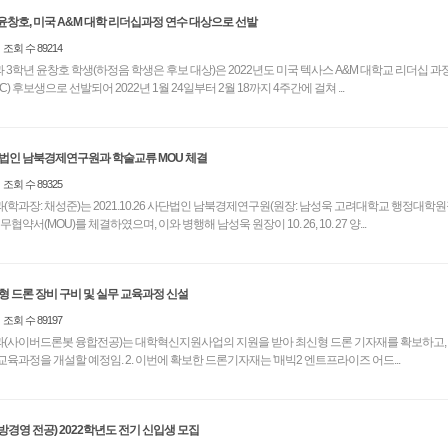
창호, 미국 A&M 대학 리더십과정 연수 대상으로 선발
조회 수 89214
 3학년 윤창호 학생(하정음 학생은 후보 대상)은 2022년도 미국 텍사스 A&M 대학교 리더십 
) 후보생으로 선발되어 2022년 1월 24일부터 2월 18까지 4주간에 걸쳐 ...
단법인 남북경제연구원과 학술교류 MOU 체결
조회 수 89325
(학과장: 채성준)는 2021.10.26 사단법인 남북경제연구원(원장: 남성욱 고려대학교 행정대학원
협약서(MOU)를 체결하였으며, 이와 병행해 남성욱 원장이 10. 26, 10. 27 양...
형 드론 장비 구비 및 실무 교육과정 신설
조회 수 89197
과(사이버드론봇 융합전공)는 대학혁신지원사업의 지원을 받아 최신형 드론 기자재를 확보하고, 2
울방학부터 드론 실무교육과정을 개설할 예정임. 2. 이번에 확보한 드론기자재는 '매빅2 엔트프라이즈 어드...
경영 전공) 2022학년도 전기 신입생 모집