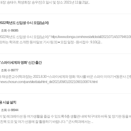
군사학과(자치지휘 대대장: 송태수, 학생회장: 송우진) 3. 일시 및 장소: 2021년 11월 2일(...
022학년도 신입생 수시 모집(남,여)
조회 수 89085
도 신입생 수시 모집(남,여) * https://www.donga.com/news/article/all/20210714/1079461
과를 서경대학교를 대표하는 학과로 소개한 동아일보 기사 링크) ● 모집 일정 - 원서접수 : 9.10(금...
 '스파이세계와 영화' 신간 출간
조회 수 89777
 채성준교수(학과장)는 2021.8.30 <스파이세계와 영화: 역사를 바꾼 스파이 이야기>(동문사 간
://news.chosun.com/pan/site/data/html_dir/2021/09/01/2021090100874.html
용 시설 설치
조회 수 88944
 및 레크레이션 등 여가생활을 즐길 수 있도록 6층 생활관 내에 탁구대와 바둑 및 장기판 등을
니 동기 및 선후배들과 친목 도모 및 여가 선용에 잘 활용하기 바랍니다. * 군사학과에서는 ...