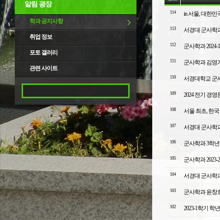
알림 광장
114
in 서울, 대한
학과 공지사항
113
서경대 군사학과
취업 정보
112
군사학과 2024
포토 갤러리
111
군사학과 김영기,
관련 사이트
110
서경대학교 군
109
2024 전기 
108
서울 최초, 한국
107
서경대 군사학과
106
군사학과 3학년 
105
군사학과 2023
104
서경대 군사학과
103
군사학과 윤창호
102
2023-1학기 