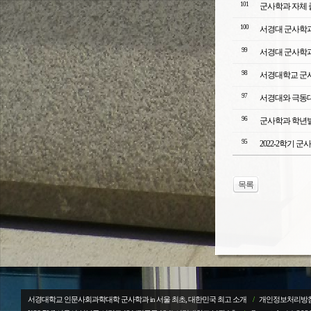
101
군사학과 자체 
100
서경대 군사학과,
99
서경대 군사학과
98
서경대학교 군사
97
서경대와 극동대
96
군사학과 학년별
95
2022-2학기 
목록
서경대학교 인문사회과학대학 군사학과 in 서울 최초, 대한민국 최고 소개
/
개인정보처리방