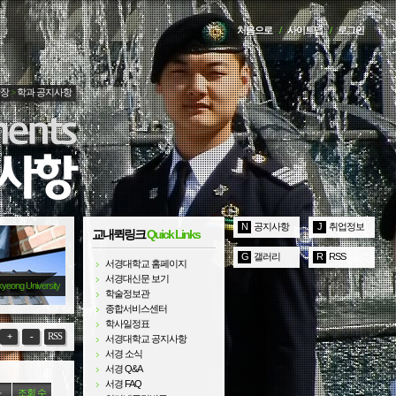
처음으로
/
사이트맵
/
로그인
광장
>
학과 공지사항
N
공지사항
J
취업정보
교내퀵링크
Quick Links
G
갤러리
R
RSS
서경대학교 홈페이지
서경대신문 보기
kyeong University
학술정보관
종합서비스센터
학사일정표
+
-
RSS
서경대학교 공지사항
서경 소식
서경 Q&A
서경 FAQ
조회 수