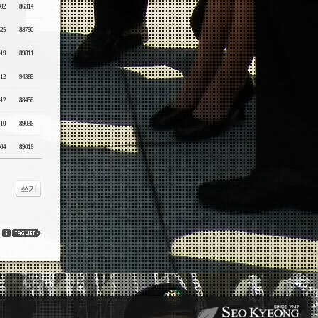
-02
86314
-25
88790
-19
89811
-12
94385
-12
88458
-10
89036
-04
89016
쓰기