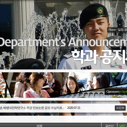
Home
>
알림 
Classroom
in Seo
생, 해병대전략연구소 주관 안보논문 공모 수상자로...
/
2026-07-21
프린트
제목
글쓴이
날짜