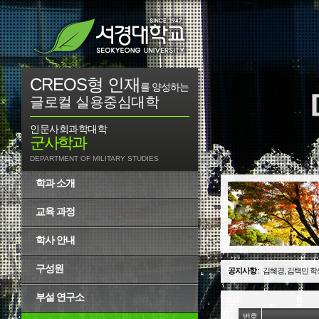
CREOS형 인재
를 양성하는
글로컬 실용중심대학
인문사회과학대학
군사학과
DEPARTMENT OF MILITARY STUDIES
학과 소개
교육 과정
학사 안내
구성원
공지사항
:
김혜경, 김택민 학
부설 연구소
번호