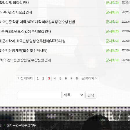
졸업식 및 입학식 안내
군사학과
2023-01
 2023년 정시모집 안내
군사학과
2022-11
 오민준 학생, 미국 A&M 대학 리더십과정 연수생 선발
군사학과
2022-10
학과 2023년도 신입생 수시모집 안내
군사학과
2022-08
 군사학과, 호국간성 양성 업무협약(MOU) 체결
군사학과
2022-08
 수강신청 계획(필수 및 선택사항)
군사학과
2022-08
군사학과 강의운영 방침 및 수강신청 안내
군사학과
2022-08
첫 페이지
끝 페이지
1
2
3
4
5
6
7
8
검색
침
/
전자우편무단수집거부