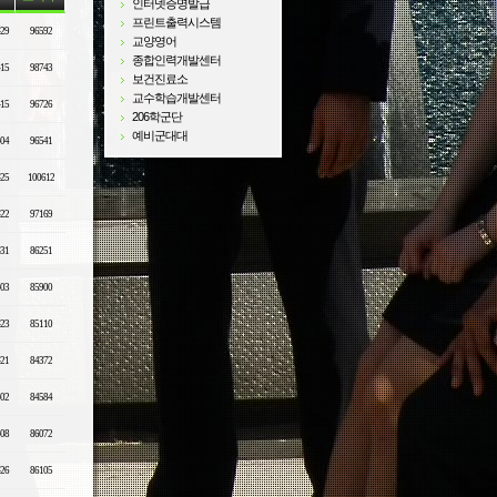
인터넷증명발급
프린트출력시스템
-29
96592
교양영어
종합인력개발센터
-15
98743
보건진료소
교수학습개발센터
-15
96726
206학군단
예비군대대
-04
96541
-25
100612
-22
97169
-31
86251
-03
85900
-23
85110
-21
84372
-02
84584
-08
86072
-26
86105