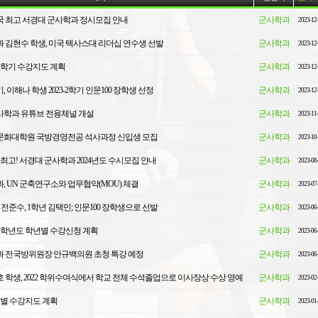
민국 최고 서경대 군사학과 정시모집 안내
군사학과
2023-12
 김현수 학생, 미국 텍사스대 리더십 연수생 선발
군사학과
2023-12
-1학기 수강지도 계획
군사학과
2023-12
 이해나 학생 2023-2학기 인문100 장학생 선정
군사학과
2023-12
사학과 유튜브 전용체널 개설
군사학과
2023-11
경영문화대학원 국방경영전공 석사과정 신입생 모집
군사학과
2023-10
 최고! 서경대 군사학과 2024년도 수시모집 안내
군사학과
2023-08
, UN 군축연구소와 업무협약(MOU) 체결
군사학과
2023-07
전준수, 1학년 김택민; 인문100 장학생으로 선발
군사학과
2023-06
-2학년도 학년별 수강신청 계획
군사학과
2023-06
 전국방위원장 안규백의원 초청 특강 예정
군사학과
2023-06
 학생, 2022 학위수여식에서 학교 전체 수석졸업으로 이사장상 수상 영예
군사학과
2023-02
학년별 수강지도 계획
군사학과
2023-01