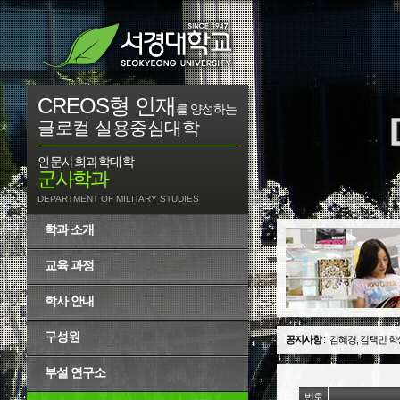
CREOS형 인재
를 양성하는
글로컬 실용중심대학
인문사회과학대학
군사학과
DEPARTMENT OF MILITARY STUDIES
학과 소개
교육 과정
학사 안내
구성원
공지사항
:
김혜경, 김택민 학
부설 연구소
번호