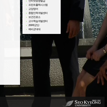
인터넷증명발급
프린트출력시스템
교양영어
종합인력개발센터
보건진료소
교수학습개발센터
206학군단
예비군대대