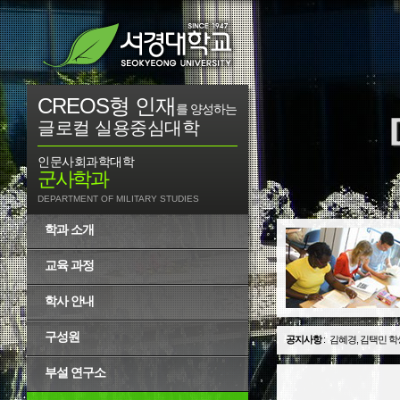
CREOS형 인재
를 양성하는
글로컬 실용중심대학
인문사회과학대학
군사학과
DEPARTMENT OF MILITARY STUDIES
학과 소개
교육 과정
학사 안내
구성원
공지사항
:
김혜경, 김택민 학
부설 연구소