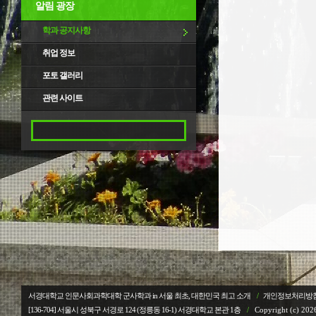
알림 광장
학과 공지사항
취업 정보
포토 갤러리
관련 사이트
서경대학교 인문사회과학대학 군사학과 in 서울 최초, 대한민국 최고 소개
/
개인정보처리방
[136-704] 서울시 성북구 서경로 124 (정릉동 16-1) 서경대학교
본관 1층
/
Copyright (c) 2026