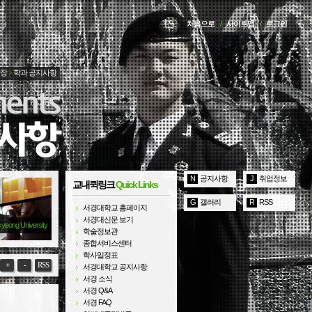
처음으로
/
사이트맵
/
로그인
광장
>
학과 공지사항
N
공지사항
J
취업정보
교내퀵링크
Quick Links
G
갤러리
R
RSS
서경대학교 홈페이지
서경대신문 보기
kyeong University
학술정보관
종합서비스센터
학사일정표
+
-
RSS
서경대학교 공지사항
서경 소식
서경 Q&A
서경 FAQ